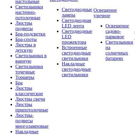
настольные
Светильники
Светодиодные
Освещение
настенно-
лампы
уличное
потолочные
Светодиодная
Люстры
LED лента
Освещение
подвесы
Светодиодные
садово-
Бра-подсветки
LED
парковое
Бра-споты
прожектора
Светильники
Люстры в
Встроенные
на
детскую
светодиодные
солнечных
Светильники в
светильники
батареях
ванную
Накладные
Светильники
светодиодные
точечные
светильники
Торшеры
Бра
Люстры
классические
Люстры свечи
Люстры
припотолочные
Люстры-
подвесы
многоламповые
Накладные