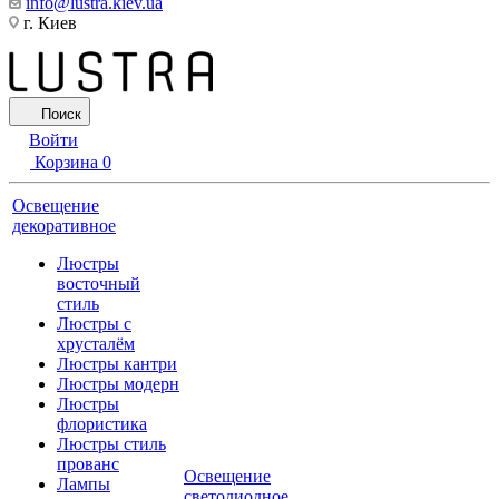
info@lustra.kiev.ua
г. Киев
Поиск
Войти
Корзина
0
Освещение
декоративное
Люстры
восточный
стиль
Люстры с
хрусталём
Люстры кантри
Люстры модерн
Люстры
флористика
Люстры стиль
прованс
Освещение
Лампы
светодиодное