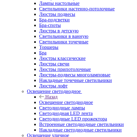
Лампы настольные
Светильники настенно-потолочные
Люстры подвесы
Бра-подсветки
Бра-споты
Люстры в детскую
Светильники в ванную
Светильники точечные
Торшеры
Бра
Люстры классические
Люстры свечи
Люстры припотолочные
Люстры-подвесы многоламповые
Накладные точечные светильники
Люстры лофт
Освещение светодиодное
Назад
Освещение светодиодное
Светодиодные лампы
Светодиодная LED лента
Светодиодные LED прожектора
Встроенные светодиодные светильники
Накладные светодиодные светильники
Освещение уличное