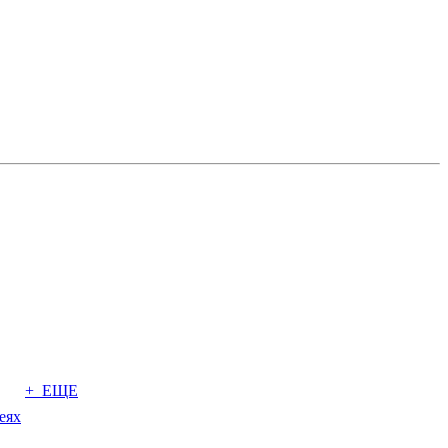
+ ЕЩЕ
еях