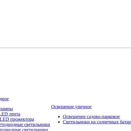
дное
Освещение уличное
 лампы
LED лента
Освещение садово-парковое
 LED прожектора
Светильники на солнечных батар
етодиодные светильники
тодиодные светильники