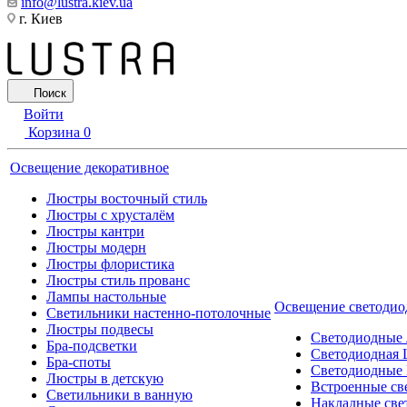
info@lustra.kiev.ua
г. Киев
Поиск
Войти
Корзина
0
Освещение декоративное
Люстры восточный стиль
Люстры с хрусталём
Люстры кантри
Люстры модерн
Люстры флористика
Люстры стиль прованс
Лампы настольные
Освещение светодио
Светильники настенно-потолочные
Люстры подвесы
Светодиодные
Бра-подсветки
Светодиодная 
Бра-споты
Светодиодные
Люстры в детскую
Встроенные св
Светильники в ванную
Накладные све