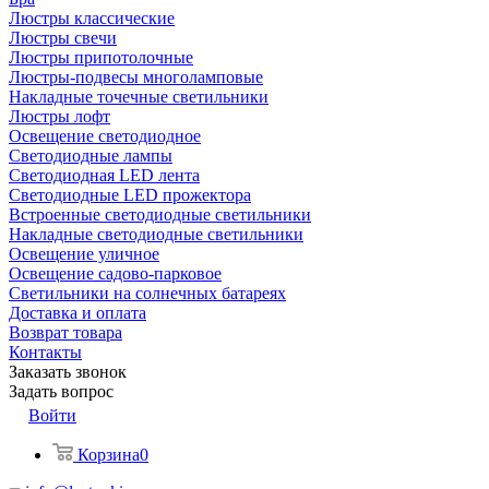
Люстры классические
Люстры свечи
Люстры припотолочные
Люстры-подвесы многоламповые
Накладные точечные светильники
Люстры лофт
Освещение светодиодное
Светодиодные лампы
Светодиодная LED лента
Светодиодные LED прожектора
Встроенные светодиодные светильники
Накладные светодиодные светильники
Освещение уличное
Освещение садово-парковое
Светильники на солнечных батареях
Доставка и оплата
Возврат товара
Контакты
Заказать звонок
Задать вопрос
Войти
Корзина
0