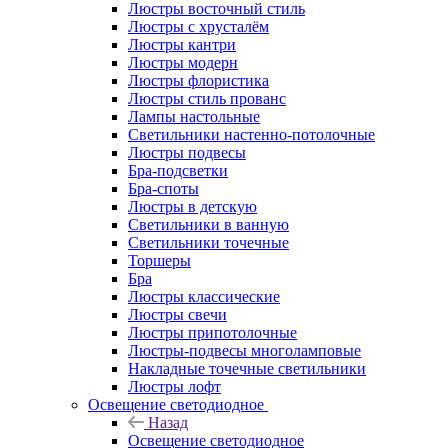
Люстры восточный стиль
Люстры с хрусталём
Люстры кантри
Люстры модерн
Люстры флористика
Люстры стиль прованс
Лампы настольные
Светильники настенно-потолочные
Люстры подвесы
Бра-подсветки
Бра-споты
Люстры в детскую
Светильники в ванную
Светильники точечные
Торшеры
Бра
Люстры классические
Люстры свечи
Люстры припотолочные
Люстры-подвесы многоламповые
Накладные точечные светильники
Люстры лофт
Освещение светодиодное
Назад
Освещение светодиодное