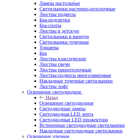
Лампы настольные
Светильники настенно-потолочные
Люстры подвесы
Бра-подсветки
Бра-споты
Люстры в детскую
Светильники в ванную
Светильники точечные
Торшеры
Бра
Люстры классические
Люстры свечи
Люстры припотолочные
Люстры-подвесы многоламповые
Накладные точечные светильники
Люстры лофт
Освещение светодиодное
Назад
Освещение светодиодное
Светодиодные лампы
Светодиодная LED лента
Светодиодные LED прожектора
Встроенные светодиодные светильники
Накладные светодиодные светильники
Освещение уличное