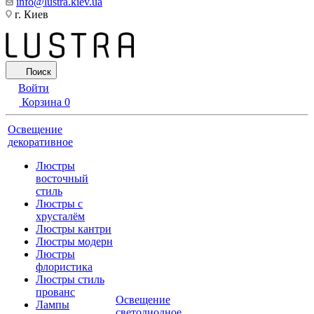
info@lustra.kiev.ua
г. Киев
Поиск
Войти
Корзина
0
Освещение
декоративное
Люстры
восточный
стиль
Люстры с
хрусталём
Люстры кантри
Люстры модерн
Люстры
флористика
Люстры стиль
прованс
Освещение
Лампы
светодиодное