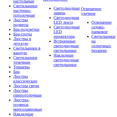
настольные
Светильники
Светодиодные
Освещение
настенно-
лампы
уличное
потолочные
Светодиодная
Люстры
LED лента
Освещение
подвесы
Светодиодные
садово-
Бра-подсветки
LED
парковое
Бра-споты
прожектора
Светильники
Люстры в
Встроенные
на
детскую
светодиодные
солнечных
Светильники в
светильники
батареях
ванную
Накладные
Светильники
светодиодные
точечные
светильники
Торшеры
Бра
Люстры
классические
Люстры свечи
Люстры
припотолочные
Люстры-
подвесы
многоламповые
Накладные