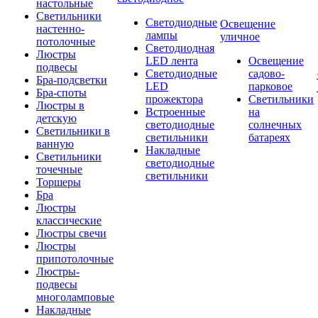
настольные
Светильники
Светодиодные
Освещение
настенно-
лампы
уличное
потолочные
Светодиодная
Люстры
LED лента
Освещение
подвесы
Светодиодные
садово-
Бра-подсветки
LED
парковое
Бра-споты
прожектора
Светильники
Люстры в
Встроенные
на
детскую
светодиодные
солнечных
Светильники в
светильники
батареях
ванную
Накладные
Светильники
светодиодные
точечные
светильники
Торшеры
Бра
Люстры
классические
Люстры свечи
Люстры
припотолочные
Люстры-
подвесы
многоламповые
Накладные