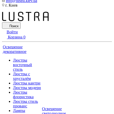
info@lustra.kiev.ua
г. Киев
Поиск
Войти
Корзина
0
Освещение
декоративное
Люстры
восточный
стиль
Люстры с
хрусталём
Люстры кантри
Люстры модерн
Люстры
флористика
Люстры стиль
прованс
Освещение
Лампы
светодиодное