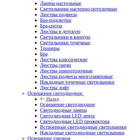
Лампы настольные
Светильники настенно-потолочные
Люстры подвесы
Бра-подсветки
Бра-споты
Люстры в детскую
Светильники в ванную
Светильники точечные
Торшеры
Бра
Люстры классические
Люстры свечи
Люстры припотолочные
Люстры-подвесы многоламповые
Накладные точечные светильники
Люстры лофт
Освещение светодиодное
Назад
Освещение светодиодное
Светодиодные лампы
Светодиодная LED лента
Светодиодные LED прожектора
Встроенные светодиодные светильники
Накладные светодиодные светильники
Освещение уличное