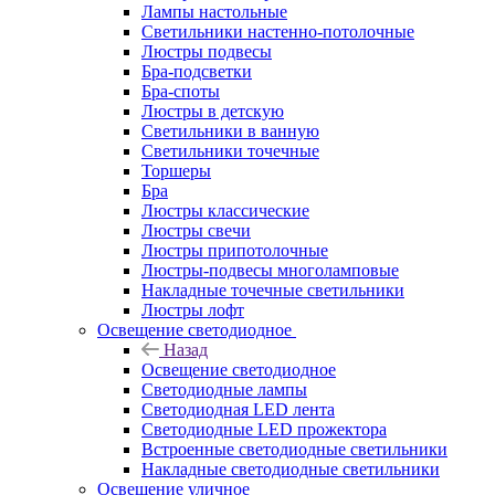
Лампы настольные
Светильники настенно-потолочные
Люстры подвесы
Бра-подсветки
Бра-споты
Люстры в детскую
Светильники в ванную
Светильники точечные
Торшеры
Бра
Люстры классические
Люстры свечи
Люстры припотолочные
Люстры-подвесы многоламповые
Накладные точечные светильники
Люстры лофт
Освещение светодиодное
Назад
Освещение светодиодное
Светодиодные лампы
Светодиодная LED лента
Светодиодные LED прожектора
Встроенные светодиодные светильники
Накладные светодиодные светильники
Освещение уличное