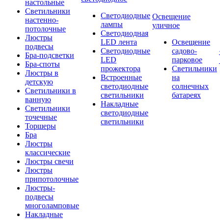
настольные
Светильники
Светодиодные
Освещение
настенно-
лампы
уличное
потолочные
Светодиодная
Люстры
LED лента
Освещение
подвесы
Светодиодные
садово-
Бра-подсветки
LED
парковое
Бра-споты
прожектора
Светильники
Люстры в
Встроенные
на
детскую
светодиодные
солнечных
Светильники в
светильники
батареях
ванную
Накладные
Светильники
светодиодные
точечные
светильники
Торшеры
Бра
Люстры
классические
Люстры свечи
Люстры
припотолочные
Люстры-
подвесы
многоламповые
Накладные