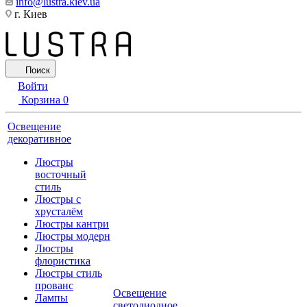
info@lustra.kiev.ua
г. Киев
Поиск
Войти
Корзина
0
Освещение
декоративное
Люстры
восточный
стиль
Люстры с
хрусталём
Люстры кантри
Люстры модерн
Люстры
флористика
Люстры стиль
прованс
Освещение
Лампы
светодиодное