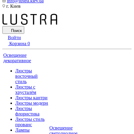
info@lustra.kiev.ua
г. Киев
Поиск
Войти
Корзина
0
Освещение
декоративное
Люстры
восточный
стиль
Люстры с
хрусталём
Люстры кантри
Люстры модерн
Люстры
флористика
Люстры стиль
прованс
Освещение
Лампы
светодиодное