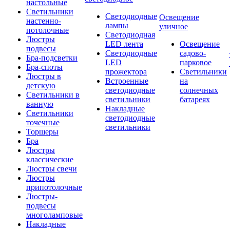
настольные
Светильники
Светодиодные
Освещение
настенно-
лампы
уличное
потолочные
Светодиодная
Люстры
LED лента
Освещение
подвесы
Светодиодные
садово-
Бра-подсветки
LED
парковое
Бра-споты
прожектора
Светильники
Люстры в
Встроенные
на
детскую
светодиодные
солнечных
Светильники в
светильники
батареях
ванную
Накладные
Светильники
светодиодные
точечные
светильники
Торшеры
Бра
Люстры
классические
Люстры свечи
Люстры
припотолочные
Люстры-
подвесы
многоламповые
Накладные