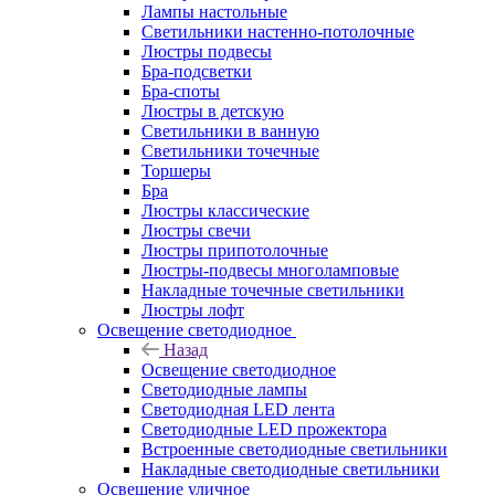
Лампы настольные
Светильники настенно-потолочные
Люстры подвесы
Бра-подсветки
Бра-споты
Люстры в детскую
Светильники в ванную
Светильники точечные
Торшеры
Бра
Люстры классические
Люстры свечи
Люстры припотолочные
Люстры-подвесы многоламповые
Накладные точечные светильники
Люстры лофт
Освещение светодиодное
Назад
Освещение светодиодное
Светодиодные лампы
Светодиодная LED лента
Светодиодные LED прожектора
Встроенные светодиодные светильники
Накладные светодиодные светильники
Освещение уличное