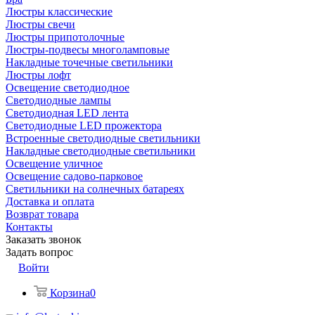
Люстры классические
Люстры свечи
Люстры припотолочные
Люстры-подвесы многоламповые
Накладные точечные светильники
Люстры лофт
Освещение светодиодное
Светодиодные лампы
Светодиодная LED лента
Светодиодные LED прожектора
Встроенные светодиодные светильники
Накладные светодиодные светильники
Освещение уличное
Освещение садово-парковое
Светильники на солнечных батареях
Доставка и оплата
Возврат товара
Контакты
Заказать звонок
Задать вопрос
Войти
Корзина
0