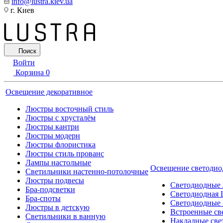
info@lustra.kiev.ua
г. Киев
Поиск
Войти
Корзина
0
Освещение декоративное
Люстры восточный стиль
Люстры с хрусталём
Люстры кантри
Люстры модерн
Люстры флористика
Люстры стиль прованс
Лампы настольные
Освещение светодио
Светильники настенно-потолочные
Люстры подвесы
Светодиодные
Бра-подсветки
Светодиодная 
Бра-споты
Светодиодные
Люстры в детскую
Встроенные св
Светильники в ванную
Накладные све