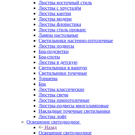
Люстры восточный стиль
Люстры с хрусталём
Люстры кантри
Люстры модерн
Люстры флористика
Люстры стиль прованс
Лампы настольные
Светильники настенно-потолочные
Люстры подвесы
Бра-подсветки
Бра-споты
Люстры в детскую
Светильники в ванную
Светильники точечные
Торшеры
Бра
Люстры классические
Люстры свечи
Люстры припотолочные
Люстры-подвесы многоламповые
Накладные точечные светильники
Люстры лофт
Освещение светодиодное
Назад
Освещение светодиодное