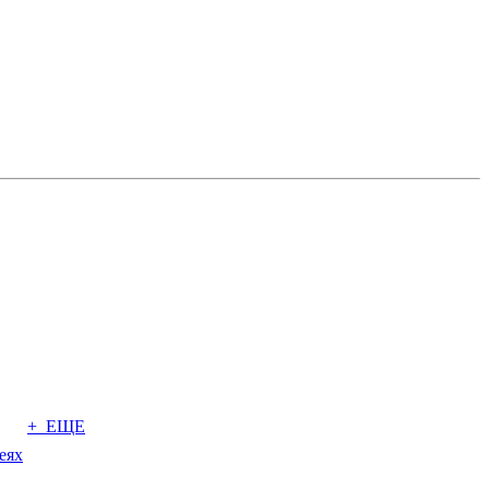
+ ЕЩЕ
еях