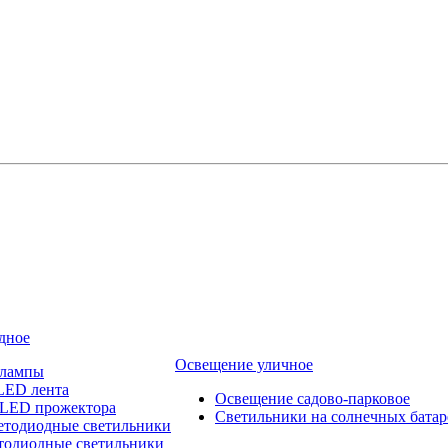
дное
Освещение уличное
 лампы
LED лента
Освещение садово-парковое
 LED прожектора
Светильники на солнечных батар
етодиодные светильники
тодиодные светильники