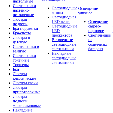
настольные
Светильники
Светодиодные
Освещение
настенно-
лампы
уличное
потолочные
Светодиодная
Люстры
LED лента
Освещение
подвесы
Светодиодные
садово-
Бра-подсветки
LED
парковое
Бра-споты
прожектора
Светильники
Люстры в
Встроенные
на
детскую
светодиодные
солнечных
Светильники в
светильники
батареях
ванную
Накладные
Светильники
светодиодные
точечные
светильники
Торшеры
Бра
Люстры
классические
Люстры свечи
Люстры
припотолочные
Люстры-
подвесы
многоламповые
Накладные