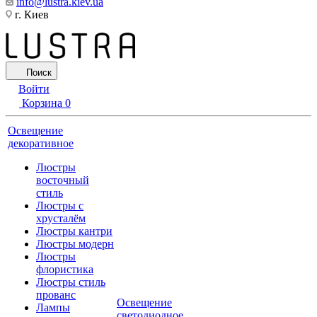
info@lustra.kiev.ua
г. Киев
Поиск
Войти
Корзина
0
Освещение
декоративное
Люстры
восточный
стиль
Люстры с
хрусталём
Люстры кантри
Люстры модерн
Люстры
флористика
Люстры стиль
прованс
Освещение
Лампы
светодиодное