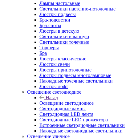
Лампы настольные
Светильники настенно-потолочные
Люстры подвесы
Бра-подсветки
Бра-споты
Люстры в детскую
Светильники в ванную
Светильники точечные
Торшеры
Бра
Люстры классические
Люстры свечи
Люстры припотолочные
Люстры-подвесы многоламповые
Накладные точечные светильники
Люстры лофт
Освещение светодиодное
Назад
Освещение светодиодное
Светодиодные лампы
Светодиодная LED лента
Светодиодные LED прожектора
Встроенные светодиодные светильники
Накладные светодиодные светильники
Освещение уличное