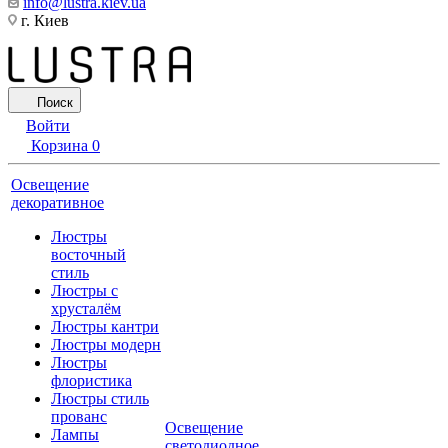
info@lustra.kiev.ua
г. Киев
Поиск
Войти
Корзина
0
Освещение
декоративное
Люстры
восточный
стиль
Люстры с
хрусталём
Люстры кантри
Люстры модерн
Люстры
флористика
Люстры стиль
прованс
Освещение
Лампы
светодиодное