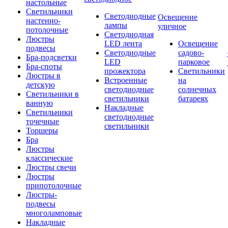
настольные
Светильники
Светодиодные
Освещение
настенно-
лампы
уличное
потолочные
Светодиодная
Люстры
LED лента
Освещение
подвесы
Светодиодные
садово-
Бра-подсветки
LED
парковое
Бра-споты
прожектора
Светильники
Люстры в
Встроенные
на
детскую
светодиодные
солнечных
Светильники в
светильники
батареях
ванную
Накладные
Светильники
светодиодные
точечные
светильники
Торшеры
Бра
Люстры
классические
Люстры свечи
Люстры
припотолочные
Люстры-
подвесы
многоламповые
Накладные