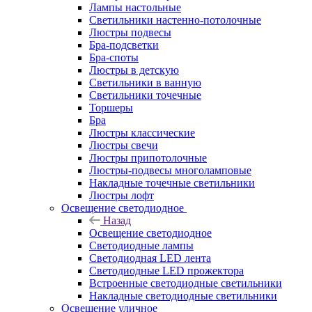
Лампы настольные
Светильники настенно-потолочные
Люстры подвесы
Бра-подсветки
Бра-споты
Люстры в детскую
Светильники в ванную
Светильники точечные
Торшеры
Бра
Люстры классические
Люстры свечи
Люстры припотолочные
Люстры-подвесы многоламповые
Накладные точечные светильники
Люстры лофт
Освещение светодиодное
Назад
Освещение светодиодное
Светодиодные лампы
Светодиодная LED лента
Светодиодные LED прожектора
Встроенные светодиодные светильники
Накладные светодиодные светильники
Освещение уличное