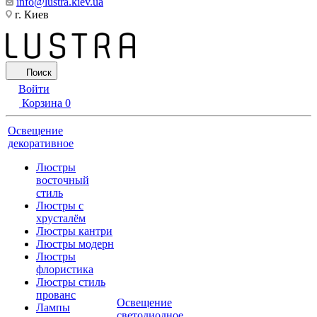
info@lustra.kiev.ua
г. Киев
Поиск
Войти
Корзина
0
Освещение
декоративное
Люстры
восточный
стиль
Люстры с
хрусталём
Люстры кантри
Люстры модерн
Люстры
флористика
Люстры стиль
прованс
Освещение
Лампы
светодиодное