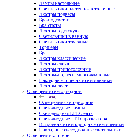
Лампы настольные
Светильники настенно-потолочные
Люстры подвесы
Бра-подсветки
Бра-споты
Люстры в детскую
Светильники в ванную
Светильники точечные
Торшеры
Бра
Люстры классические
Люстры свечи
Люстры припотолочные
Люстры-подвесы многоламповые
Накладные точечные светильники
Люстры лофт
Освещение светодиодное
Назад
Освещение светодиодное
Светодиодные лампы
Светодиодная LED лента
Светодиодные LED прожектора
Встроенные светодиодные светильники
Накладные светодиодные светильники
Освещение уличное