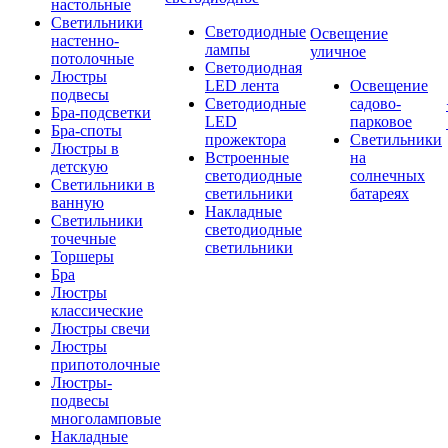
настольные
Светильники
Светодиодные
Освещение
настенно-
лампы
уличное
потолочные
Светодиодная
Люстры
LED лента
Освещение
подвесы
Светодиодные
садово-
Бра-подсветки
LED
парковое
Бра-споты
прожектора
Светильники
Люстры в
Встроенные
на
детскую
светодиодные
солнечных
Светильники в
светильники
батареях
ванную
Накладные
Светильники
светодиодные
точечные
светильники
Торшеры
Бра
Люстры
классические
Люстры свечи
Люстры
припотолочные
Люстры-
подвесы
многоламповые
Накладные