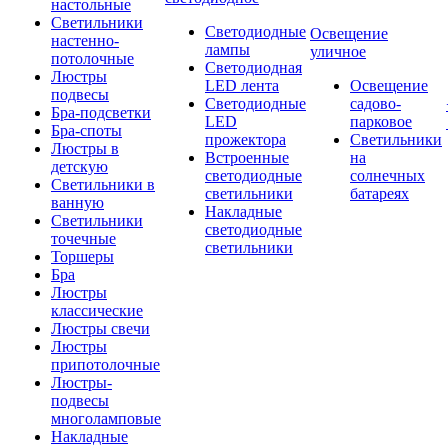
настольные
Светильники
Светодиодные
Освещение
настенно-
лампы
уличное
потолочные
Светодиодная
Люстры
LED лента
Освещение
подвесы
Светодиодные
садово-
Бра-подсветки
LED
парковое
Бра-споты
прожектора
Светильники
Люстры в
Встроенные
на
детскую
светодиодные
солнечных
Светильники в
светильники
батареях
ванную
Накладные
Светильники
светодиодные
точечные
светильники
Торшеры
Бра
Люстры
классические
Люстры свечи
Люстры
припотолочные
Люстры-
подвесы
многоламповые
Накладные