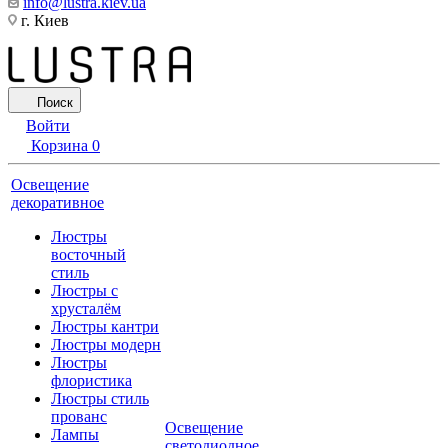
info@lustra.kiev.ua
г. Киев
Поиск
Войти
Корзина
0
Освещение
декоративное
Люстры
восточный
стиль
Люстры с
хрусталём
Люстры кантри
Люстры модерн
Люстры
флористика
Люстры стиль
прованс
Освещение
Лампы
светодиодное