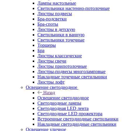
Лампы настольные
Светильники настенно-потолочные
Люстры подвесы
Бра-подсветки
Бра-споты
Люстры в детскую
Светильники в ванную
Светильники точечные
Торшеры
Бра
Люстры классические
Люстры свечи
Люстры припотолочные
Люстры-подвесы многоламповые
Накладные точечные светильники
Люстры лофт
Освещение светодиодное
Назад
Освещение светодиодное
Светодиодные лампы
Светодиодная LED лента
Светодиодные LED прожектора
Встроенные светодиодные светильники
Накладные светодиодные светильники
Освещение уличное