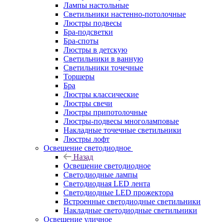
Лампы настольные
Светильники настенно-потолочные
Люстры подвесы
Бра-подсветки
Бра-споты
Люстры в детскую
Светильники в ванную
Светильники точечные
Торшеры
Бра
Люстры классические
Люстры свечи
Люстры припотолочные
Люстры-подвесы многоламповые
Накладные точечные светильники
Люстры лофт
Освещение светодиодное
Назад
Освещение светодиодное
Светодиодные лампы
Светодиодная LED лента
Светодиодные LED прожектора
Встроенные светодиодные светильники
Накладные светодиодные светильники
Освещение уличное