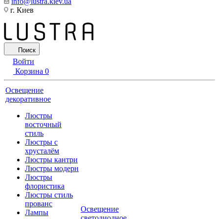
info@lustra.kiev.ua
г. Киев
Поиск
Войти
Корзина
0
Освещение
декоративное
Люстры
восточный
стиль
Люстры с
хрусталём
Люстры кантри
Люстры модерн
Люстры
флористика
Люстры стиль
прованс
Освещение
Лампы
светодиодное