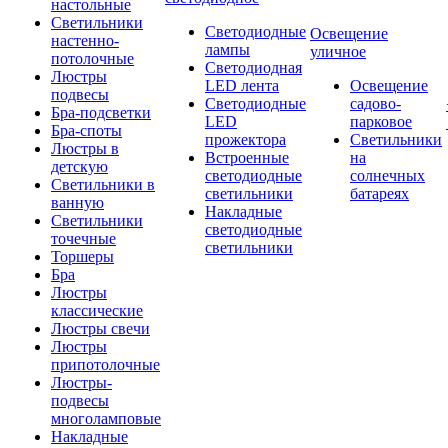
настольные
Светильники
Светодиодные
Освещение
настенно-
лампы
уличное
потолочные
Светодиодная
Люстры
LED лента
Освещение
подвесы
Светодиодные
садово-
Бра-подсветки
LED
парковое
Бра-споты
прожектора
Светильники
Люстры в
Встроенные
на
детскую
светодиодные
солнечных
Светильники в
светильники
батареях
ванную
Накладные
Светильники
светодиодные
точечные
светильники
Торшеры
Бра
Люстры
классические
Люстры свечи
Люстры
припотолочные
Люстры-
подвесы
многоламповые
Накладные