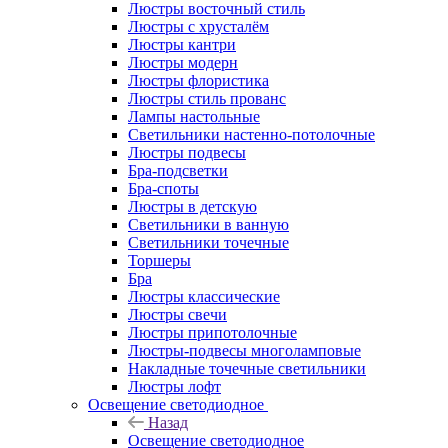
Люстры восточный стиль
Люстры с хрусталём
Люстры кантри
Люстры модерн
Люстры флористика
Люстры стиль прованс
Лампы настольные
Светильники настенно-потолочные
Люстры подвесы
Бра-подсветки
Бра-споты
Люстры в детскую
Светильники в ванную
Светильники точечные
Торшеры
Бра
Люстры классические
Люстры свечи
Люстры припотолочные
Люстры-подвесы многоламповые
Накладные точечные светильники
Люстры лофт
Освещение светодиодное
Назад
Освещение светодиодное