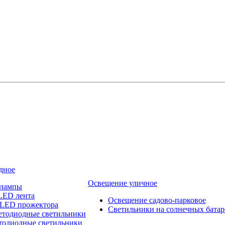
дное
Освещение уличное
 лампы
LED лента
Освещение садово-парковое
 LED прожектора
Светильники на солнечных батар
етодиодные светильники
тодиодные светильники