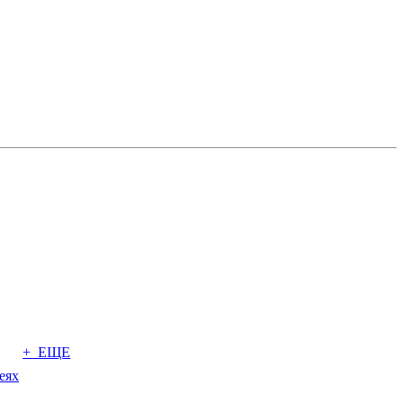
+ ЕЩЕ
еях