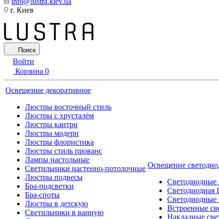
info@lustra.kiev.ua
г. Киев
Поиск
Войти
Корзина
0
Освещение декоративное
Люстры восточный стиль
Люстры с хрусталём
Люстры кантри
Люстры модерн
Люстры флористика
Люстры стиль прованс
Лампы настольные
Освещение светодио
Светильники настенно-потолочные
Люстры подвесы
Светодиодные
Бра-подсветки
Светодиодная 
Бра-споты
Светодиодные
Люстры в детскую
Встроенные св
Светильники в ванную
Накладные све