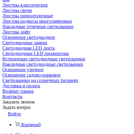
Люстры классические
Люстры свечи
Люстры припотолочные
Люстры-подвесы многоламповые
Накладные точечные светильники
Люстры лофт
Освещение светодиодное
Светодиодные лампы
Светодиодная LED лента
Светодиодные LED прожектора
Встроенные светодиодные светильники
Накладные светодиодные светильники
Освещение уличное
Освещение садово-парковое
Светильники на солнечных батареях
Доставка и оплата
Возврат товара
Контакты
Заказать звонок
Задать вопрос
Войти
Корзина
0