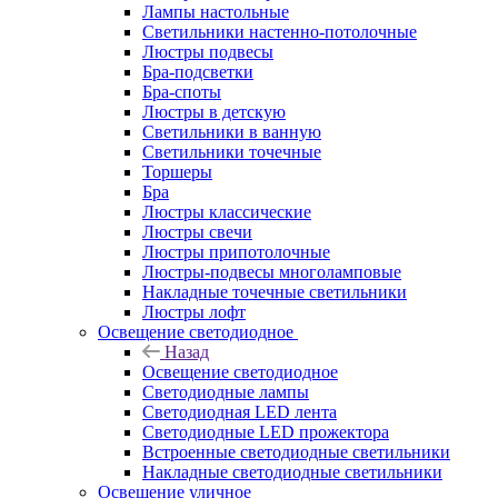
Лампы настольные
Светильники настенно-потолочные
Люстры подвесы
Бра-подсветки
Бра-споты
Люстры в детскую
Светильники в ванную
Светильники точечные
Торшеры
Бра
Люстры классические
Люстры свечи
Люстры припотолочные
Люстры-подвесы многоламповые
Накладные точечные светильники
Люстры лофт
Освещение светодиодное
Назад
Освещение светодиодное
Светодиодные лампы
Светодиодная LED лента
Светодиодные LED прожектора
Встроенные светодиодные светильники
Накладные светодиодные светильники
Освещение уличное