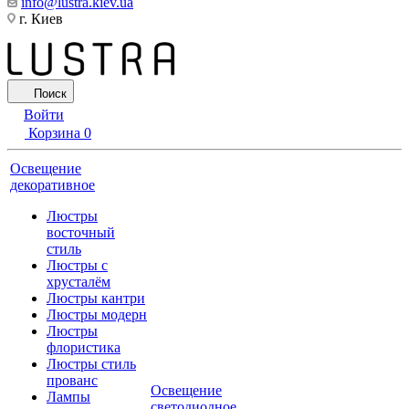
info@lustra.kiev.ua
г. Киев
Поиск
Войти
Корзина
0
Освещение
декоративное
Люстры
восточный
стиль
Люстры с
хрусталём
Люстры кантри
Люстры модерн
Люстры
флористика
Люстры стиль
прованс
Освещение
Лампы
светодиодное