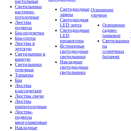
настольные
Светильники
Светодиодные
Освещение
настенно-
лампы
уличное
потолочные
Светодиодная
Люстры
LED лента
Освещение
подвесы
Светодиодные
садово-
Бра-подсветки
LED
парковое
Бра-споты
прожектора
Светильники
Люстры в
Встроенные
на
детскую
светодиодные
солнечных
Светильники в
светильники
батареях
ванную
Накладные
Светильники
светодиодные
точечные
светильники
Торшеры
Бра
Люстры
классические
Люстры свечи
Люстры
припотолочные
Люстры-
подвесы
многоламповые
Накладные