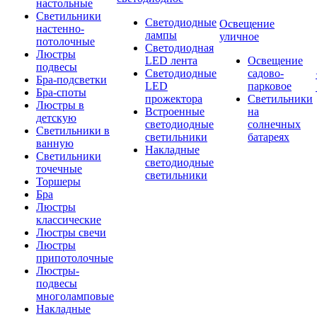
настольные
Светильники
Светодиодные
Освещение
настенно-
лампы
уличное
потолочные
Светодиодная
Люстры
LED лента
Освещение
подвесы
Светодиодные
садово-
Бра-подсветки
LED
парковое
Бра-споты
прожектора
Светильники
Люстры в
Встроенные
на
детскую
светодиодные
солнечных
Светильники в
светильники
батареях
ванную
Накладные
Светильники
светодиодные
точечные
светильники
Торшеры
Бра
Люстры
классические
Люстры свечи
Люстры
припотолочные
Люстры-
подвесы
многоламповые
Накладные