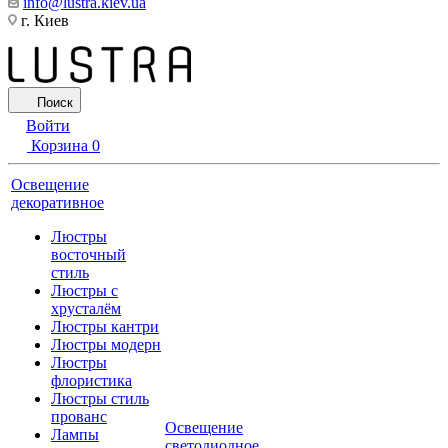
info@lustra.kiev.ua
г. Киев
Поиск
Войти
Корзина
0
Освещение
декоративное
Люстры
восточный
стиль
Люстры с
хрусталём
Люстры кантри
Люстры модерн
Люстры
флористика
Люстры стиль
прованс
Освещение
Лампы
светодиодное