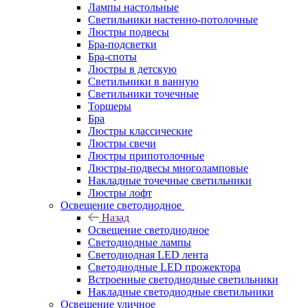
Лампы настольные
Светильники настенно-потолочные
Люстры подвесы
Бра-подсветки
Бра-споты
Люстры в детскую
Светильники в ванную
Светильники точечные
Торшеры
Бра
Люстры классические
Люстры свечи
Люстры припотолочные
Люстры-подвесы многоламповые
Накладные точечные светильники
Люстры лофт
Освещение светодиодное
Назад
Освещение светодиодное
Светодиодные лампы
Светодиодная LED лента
Светодиодные LED прожектора
Встроенные светодиодные светильники
Накладные светодиодные светильники
Освещение уличное