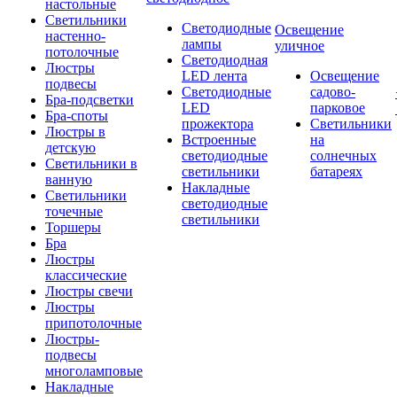
настольные
Светильники
Светодиодные
Освещение
настенно-
лампы
уличное
потолочные
Светодиодная
Люстры
LED лента
Освещение
подвесы
Светодиодные
садово-
Бра-подсветки
LED
парковое
Бра-споты
прожектора
Светильники
Люстры в
Встроенные
на
детскую
светодиодные
солнечных
Светильники в
светильники
батареях
ванную
Накладные
Светильники
светодиодные
точечные
светильники
Торшеры
Бра
Люстры
классические
Люстры свечи
Люстры
припотолочные
Люстры-
подвесы
многоламповые
Накладные