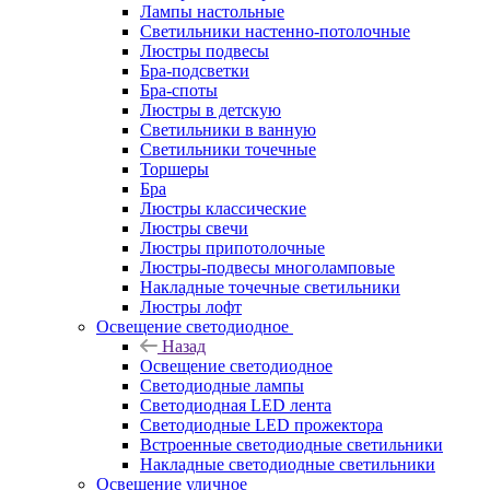
Лампы настольные
Светильники настенно-потолочные
Люстры подвесы
Бра-подсветки
Бра-споты
Люстры в детскую
Светильники в ванную
Светильники точечные
Торшеры
Бра
Люстры классические
Люстры свечи
Люстры припотолочные
Люстры-подвесы многоламповые
Накладные точечные светильники
Люстры лофт
Освещение светодиодное
Назад
Освещение светодиодное
Светодиодные лампы
Светодиодная LED лента
Светодиодные LED прожектора
Встроенные светодиодные светильники
Накладные светодиодные светильники
Освещение уличное