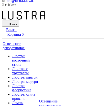
info@lustra.kiev.ua
г. Киев
Поиск
Войти
Корзина
0
Освещение
декоративное
Люстры
восточный
стиль
Люстры с
хрусталём
Люстры кантри
Люстры модерн
Люстры
флористика
Люстры стиль
прованс
Освещение
Лампы
светодиодное