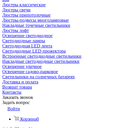
Люстры классические
Люстры свечи
Люстры припотолочные
Люстры-подвесы многоламповые
Накладные точечные светильники
Люстры лофт
Освещение светодиодное
Светодиодные лампы
Светодиодная LED лента
Светодиодные LED прожектора
Встроенные светодиодные светильники
Накладные светодиодные светильники
Освещение уличное
Освещение садово-парковое
Светильники на солнечных батареях
Доставка и оплата
Возврат товара
Контакты
Заказать звонок
Задать вопрос
Войти
Корзина
0