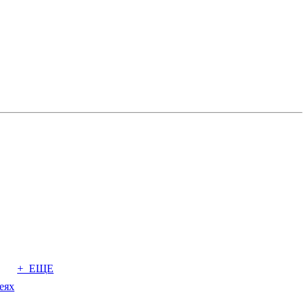
+ ЕЩЕ
еях