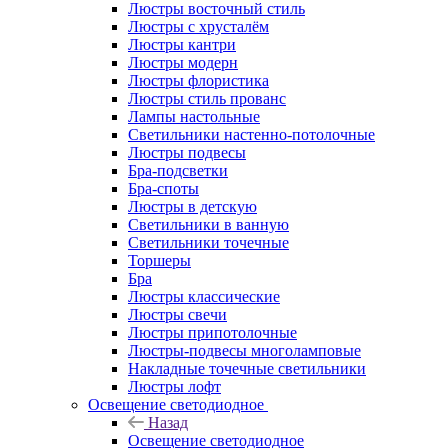
Люстры восточный стиль
Люстры с хрусталём
Люстры кантри
Люстры модерн
Люстры флористика
Люстры стиль прованс
Лампы настольные
Светильники настенно-потолочные
Люстры подвесы
Бра-подсветки
Бра-споты
Люстры в детскую
Светильники в ванную
Светильники точечные
Торшеры
Бра
Люстры классические
Люстры свечи
Люстры припотолочные
Люстры-подвесы многоламповые
Накладные точечные светильники
Люстры лофт
Освещение светодиодное
Назад
Освещение светодиодное