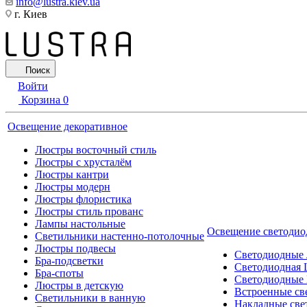
info@lustra.kiev.ua
г. Киев
Поиск
Войти
Корзина
0
Освещение декоративное
Люстры восточный стиль
Люстры с хрусталём
Люстры кантри
Люстры модерн
Люстры флористика
Люстры стиль прованс
Лампы настольные
Освещение светодио
Светильники настенно-потолочные
Люстры подвесы
Светодиодные
Бра-подсветки
Светодиодная 
Бра-споты
Светодиодные
Люстры в детскую
Встроенные св
Светильники в ванную
Накладные све