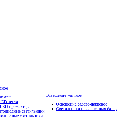
дное
Освещение уличное
 лампы
LED лента
Освещение садово-парковое
 LED прожектора
Светильники на солнечных батар
етодиодные светильники
тодиодные светильники