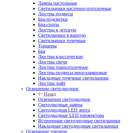
Лампы настольные
Светильники настенно-потолочные
Люстры подвесы
Бра-подсветки
Бра-споты
Люстры в детскую
Светильники в ванную
Светильники точечные
Торшеры
Бра
Люстры классические
Люстры свечи
Люстры припотолочные
Люстры-подвесы многоламповые
Накладные точечные светильники
Люстры лофт
Освещение светодиодное
Назад
Освещение светодиодное
Светодиодные лампы
Светодиодная LED лента
Светодиодные LED прожектора
Встроенные светодиодные светильники
Накладные светодиодные светильники
Освещение уличное