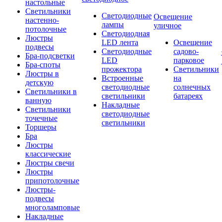
настольные
Светильники
Светодиодные
Освещение
настенно-
лампы
уличное
потолочные
Светодиодная
Люстры
LED лента
Освещение
подвесы
Светодиодные
садово-
Бра-подсветки
LED
парковое
Бра-споты
прожектора
Светильники
Люстры в
Встроенные
на
детскую
светодиодные
солнечных
Светильники в
светильники
батареях
ванную
Накладные
Светильники
светодиодные
точечные
светильники
Торшеры
Бра
Люстры
классические
Люстры свечи
Люстры
припотолочные
Люстры-
подвесы
многоламповые
Накладные