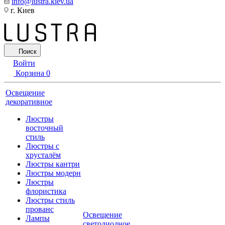
info@lustra.kiev.ua
г. Киев
Поиск
Войти
Корзина
0
Освещение
декоративное
Люстры
восточный
стиль
Люстры с
хрусталём
Люстры кантри
Люстры модерн
Люстры
флористика
Люстры стиль
прованс
Освещение
Лампы
светодиодное