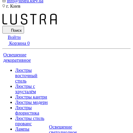
info@lustra.kiev.ua
г. Киев
Поиск
Войти
Корзина
0
Освещение
декоративное
Люстры
восточный
стиль
Люстры с
хрусталём
Люстры кантри
Люстры модерн
Люстры
флористика
Люстры стиль
прованс
Освещение
Лампы
светодиодное