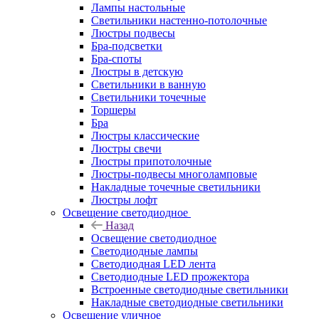
Лампы настольные
Светильники настенно-потолочные
Люстры подвесы
Бра-подсветки
Бра-споты
Люстры в детскую
Светильники в ванную
Светильники точечные
Торшеры
Бра
Люстры классические
Люстры свечи
Люстры припотолочные
Люстры-подвесы многоламповые
Накладные точечные светильники
Люстры лофт
Освещение светодиодное
Назад
Освещение светодиодное
Светодиодные лампы
Светодиодная LED лента
Светодиодные LED прожектора
Встроенные светодиодные светильники
Накладные светодиодные светильники
Освещение уличное