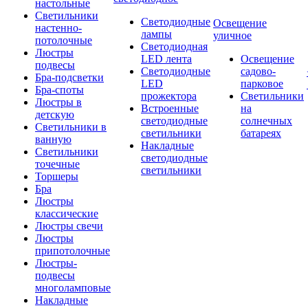
настольные
Светильники
Светодиодные
Освещение
настенно-
лампы
уличное
потолочные
Светодиодная
Люстры
LED лента
Освещение
подвесы
Светодиодные
садово-
Бра-подсветки
LED
парковое
Бра-споты
прожектора
Светильники
Люстры в
Встроенные
на
детскую
светодиодные
солнечных
Светильники в
светильники
батареях
ванную
Накладные
Светильники
светодиодные
точечные
светильники
Торшеры
Бра
Люстры
классические
Люстры свечи
Люстры
припотолочные
Люстры-
подвесы
многоламповые
Накладные