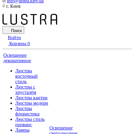
info@lustra.kiev.ua
г. Киев
Поиск
Войти
Корзина
0
Освещение
декоративное
Люстры
восточный
стиль
Люстры с
хрусталём
Люстры кантри
Люстры модерн
Люстры
флористика
Люстры стиль
прованс
Освещение
Лампы
светодиодное