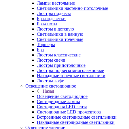
Лампы настольные
Светильники настенно-потолочные
Люстры подвесы
Бра-подсветки
Бра-споты
Люстры в детскую
Светильники в ванную
Светильники точечные
Торшеры
Бра
Люстры классические
Люстры свечи
Люстры припотолочные
Люстры-подвесы многоламповые
Накладные точечные светильники
Люстры лофт
Освещение светодиодное
Назад
Освещение светодиодное
Светодиодные лампы
Светодиодная LED лента
Светодиодные LED прожектора
Встроенные светодиодные светильники
Накладные светодиодные светильники
Освещение уличное