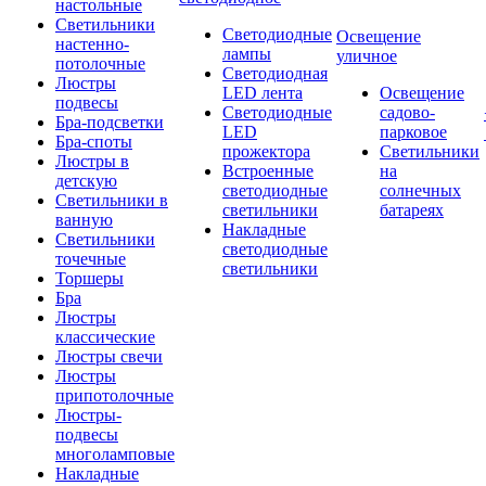
настольные
Светильники
Светодиодные
Освещение
настенно-
лампы
уличное
потолочные
Светодиодная
Люстры
LED лента
Освещение
подвесы
Светодиодные
садово-
Бра-подсветки
LED
парковое
Бра-споты
прожектора
Светильники
Люстры в
Встроенные
на
детскую
светодиодные
солнечных
Светильники в
светильники
батареях
ванную
Накладные
Светильники
светодиодные
точечные
светильники
Торшеры
Бра
Люстры
классические
Люстры свечи
Люстры
припотолочные
Люстры-
подвесы
многоламповые
Накладные