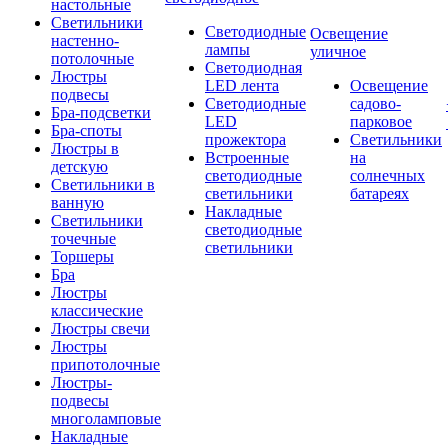
настольные
Светильники
Светодиодные
Освещение
настенно-
лампы
уличное
потолочные
Светодиодная
Люстры
LED лента
Освещение
подвесы
Светодиодные
садово-
Бра-подсветки
LED
парковое
Бра-споты
прожектора
Светильники
Люстры в
Встроенные
на
детскую
светодиодные
солнечных
Светильники в
светильники
батареях
ванную
Накладные
Светильники
светодиодные
точечные
светильники
Торшеры
Бра
Люстры
классические
Люстры свечи
Люстры
припотолочные
Люстры-
подвесы
многоламповые
Накладные