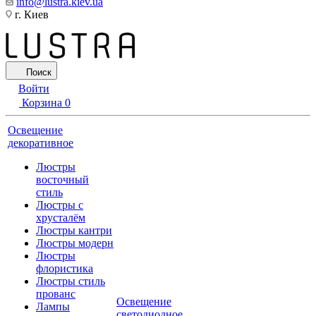
info@lustra.kiev.ua
г. Киев
Поиск
Войти
Корзина
0
Освещение
декоративное
Люстры
восточный
стиль
Люстры с
хрусталём
Люстры кантри
Люстры модерн
Люстры
флористика
Люстры стиль
прованс
Освещение
Лампы
светодиодное