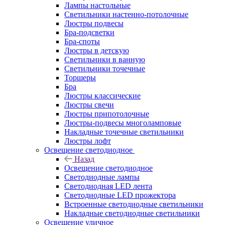
Лампы настольные
Светильники настенно-потолочные
Люстры подвесы
Бра-подсветки
Бра-споты
Люстры в детскую
Светильники в ванную
Светильники точечные
Торшеры
Бра
Люстры классические
Люстры свечи
Люстры припотолочные
Люстры-подвесы многоламповые
Накладные точечные светильники
Люстры лофт
Освещение светодиодное
Назад
Освещение светодиодное
Светодиодные лампы
Светодиодная LED лента
Светодиодные LED прожектора
Встроенные светодиодные светильники
Накладные светодиодные светильники
Освещение уличное