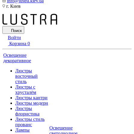
info@lustra.kiev.ua
г. Киев
Поиск
Войти
Корзина
0
Освещение
декоративное
Люстры
восточный
стиль
Люстры с
хрусталём
Люстры кантри
Люстры модерн
Люстры
флористика
Люстры стиль
прованс
Освещение
Лампы
светодиодное