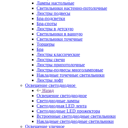
Лампы настольные
Светильники настенно-потолочные
Люстры подвесы
Бра-подсветки
Бра-споты
Люстры в детскую
Светильники в ванную
Светильники точечные
Торшеры
Бра
Люстры классические
Люстры свечи
Люстры припотолочные
Люстры-подвесы многоламповые
Накладные точечные светильники
Люстры лофт
Освещение светодиодное
Назад
Освещение светодиодное
Светодиодные лампы
Светодиодная LED лента
Светодиодные LED прожектора
Встроенные светодиодные светильники
Накладные светодиодные светильники
Освещение уличное