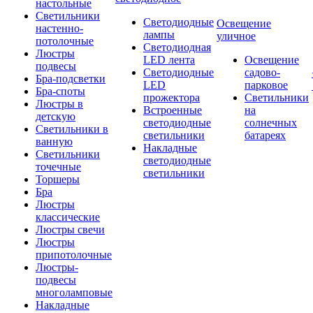
настольные
Светильники
Светодиодные
Освещение
настенно-
лампы
уличное
потолочные
Светодиодная
Люстры
LED лента
Освещение
подвесы
Светодиодные
садово-
Бра-подсветки
LED
парковое
Бра-споты
прожектора
Светильники
Люстры в
Встроенные
на
детскую
светодиодные
солнечных
Светильники в
светильники
батареях
ванную
Накладные
Светильники
светодиодные
точечные
светильники
Торшеры
Бра
Люстры
классические
Люстры свечи
Люстры
припотолочные
Люстры-
подвесы
многоламповые
Накладные