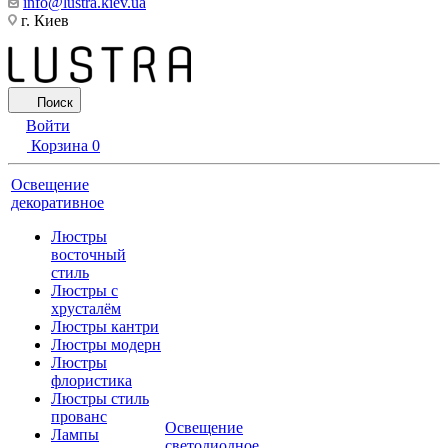
info@lustra.kiev.ua
г. Киев
Поиск
Войти
Корзина
0
Освещение
декоративное
Люстры
восточный
стиль
Люстры с
хрусталём
Люстры кантри
Люстры модерн
Люстры
флористика
Люстры стиль
прованс
Освещение
Лампы
светодиодное