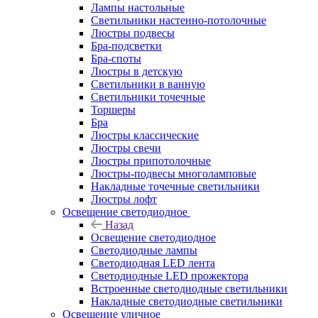
Лампы настольные
Светильники настенно-потолочные
Люстры подвесы
Бра-подсветки
Бра-споты
Люстры в детскую
Светильники в ванную
Светильники точечные
Торшеры
Бра
Люстры классические
Люстры свечи
Люстры припотолочные
Люстры-подвесы многоламповые
Накладные точечные светильники
Люстры лофт
Освещение светодиодное
Назад
Освещение светодиодное
Светодиодные лампы
Светодиодная LED лента
Светодиодные LED прожектора
Встроенные светодиодные светильники
Накладные светодиодные светильники
Освещение уличное