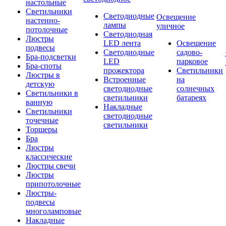
настольные
Светильники
Светодиодные
Освещение
настенно-
лампы
уличное
потолочные
Светодиодная
Люстры
LED лента
Освещение
подвесы
Светодиодные
садово-
Бра-подсветки
LED
парковое
Бра-споты
прожектора
Светильники
Люстры в
Встроенные
на
детскую
светодиодные
солнечных
Светильники в
светильники
батареях
ванную
Накладные
Светильники
светодиодные
точечные
светильники
Торшеры
Бра
Люстры
классические
Люстры свечи
Люстры
припотолочные
Люстры-
подвесы
многоламповые
Накладные