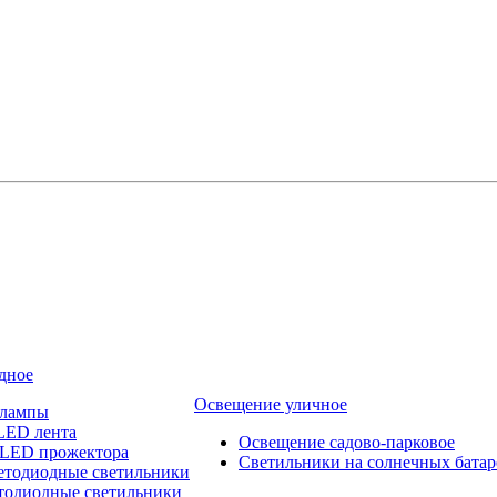
дное
Освещение уличное
 лампы
LED лента
Освещение садово-парковое
 LED прожектора
Светильники на солнечных батар
етодиодные светильники
тодиодные светильники