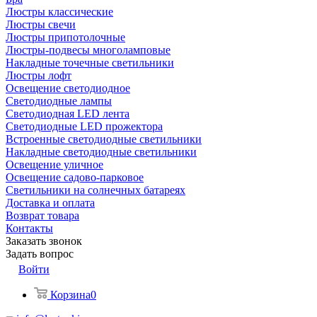
Люстры классические
Люстры свечи
Люстры припотолочные
Люстры-подвесы многоламповые
Накладные точечные светильники
Люстры лофт
Освещение светодиодное
Светодиодные лампы
Светодиодная LED лента
Светодиодные LED прожектора
Встроенные светодиодные светильники
Накладные светодиодные светильники
Освещение уличное
Освещение садово-парковое
Светильники на солнечных батареях
Доставка и оплата
Возврат товара
Контакты
Заказать звонок
Задать вопрос
Войти
Корзина
0