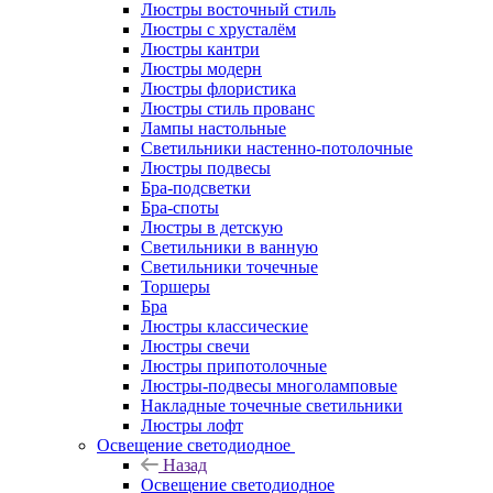
Люстры восточный стиль
Люстры с хрусталём
Люстры кантри
Люстры модерн
Люстры флористика
Люстры стиль прованс
Лампы настольные
Светильники настенно-потолочные
Люстры подвесы
Бра-подсветки
Бра-споты
Люстры в детскую
Светильники в ванную
Светильники точечные
Торшеры
Бра
Люстры классические
Люстры свечи
Люстры припотолочные
Люстры-подвесы многоламповые
Накладные точечные светильники
Люстры лофт
Освещение светодиодное
Назад
Освещение светодиодное