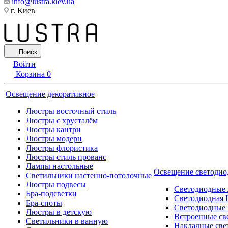
info@lustra.kiev.ua
г. Киев
Поиск
Войти
Корзина
0
Освещение декоративное
Люстры восточный стиль
Люстры с хрусталём
Люстры кантри
Люстры модерн
Люстры флористика
Люстры стиль прованс
Лампы настольные
Освещение светодио
Светильники настенно-потолочные
Люстры подвесы
Светодиодные
Бра-подсветки
Светодиодная 
Бра-споты
Светодиодные
Люстры в детскую
Встроенные св
Светильники в ванную
Накладные све