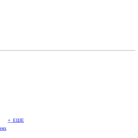
+ ЕЩЕ
еях