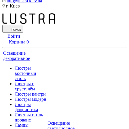
info@lustra.kiev.ua
г. Киев
Поиск
Войти
Корзина
0
Освещение
декоративное
Люстры
восточный
стиль
Люстры с
хрусталём
Люстры кантри
Люстры модерн
Люстры
флористика
Люстры стиль
прованс
Освещение
Лампы
светодиодное