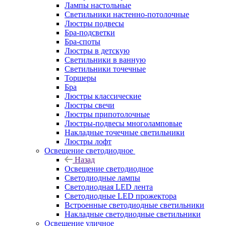
Лампы настольные
Светильники настенно-потолочные
Люстры подвесы
Бра-подсветки
Бра-споты
Люстры в детскую
Светильники в ванную
Светильники точечные
Торшеры
Бра
Люстры классические
Люстры свечи
Люстры припотолочные
Люстры-подвесы многоламповые
Накладные точечные светильники
Люстры лофт
Освещение светодиодное
Назад
Освещение светодиодное
Светодиодные лампы
Светодиодная LED лента
Светодиодные LED прожектора
Встроенные светодиодные светильники
Накладные светодиодные светильники
Освещение уличное