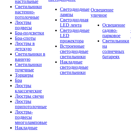
настольные
Светильники
Светодиодные
Освещение
настенно-
лампы
уличное
потолочные
Светодиодная
Люстры
LED лента
Освещение
подвесы
Светодиодные
садово-
Бра-подсветки
LED
парковое
Бра-споты
прожектора
Светильники
Люстры в
Встроенные
на
детскую
светодиодные
солнечных
Светильники в
светильники
батареях
ванную
Накладные
Светильники
светодиодные
точечные
светильники
Торшеры
Бра
Люстры
классические
Люстры свечи
Люстры
припотолочные
Люстры-
подвесы
многоламповые
Накладные