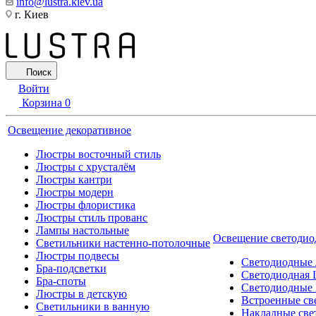
info@lustra.kiev.ua
г. Киев
Поиск
Войти
Корзина
0
Освещение декоративное
Люстры восточный стиль
Люстры с хрусталём
Люстры кантри
Люстры модерн
Люстры флористика
Люстры стиль прованс
Лампы настольные
Освещение светодио
Светильники настенно-потолочные
Люстры подвесы
Светодиодные
Бра-подсветки
Светодиодная 
Бра-споты
Светодиодные
Люстры в детскую
Встроенные св
Светильники в ванную
Накладные све