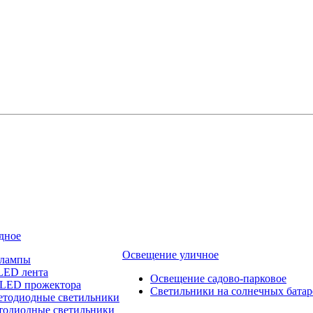
дное
Освещение уличное
 лампы
LED лента
Освещение садово-парковое
 LED прожектора
Светильники на солнечных батар
етодиодные светильники
тодиодные светильники