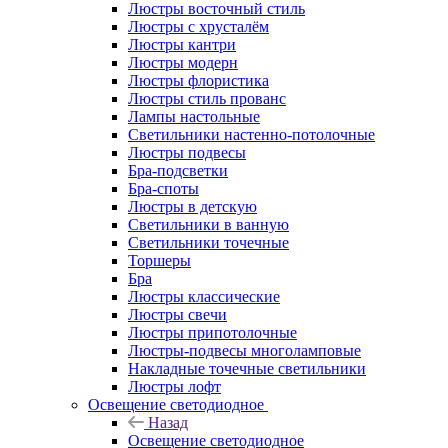
Люстры восточный стиль
Люстры с хрусталём
Люстры кантри
Люстры модерн
Люстры флористика
Люстры стиль прованс
Лампы настольные
Светильники настенно-потолочные
Люстры подвесы
Бра-подсветки
Бра-споты
Люстры в детскую
Светильники в ванную
Светильники точечные
Торшеры
Бра
Люстры классические
Люстры свечи
Люстры припотолочные
Люстры-подвесы многоламповые
Накладные точечные светильники
Люстры лофт
Освещение светодиодное
Назад
Освещение светодиодное