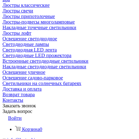
Люстры классические
Люстры свечи
Люстры припотолочные
Люстры-подвесы многоламповые
Накладные точечные светильники
Люстры лофт
Освещение светодиодное
Светодиодные лампы
Светодиодная LED лента
Светодиодные LED прожектора
Встроенные светодиодные светильники
Накладные светодиодные светильники
Освещение уличное
Освещение садово-парковое
Светильники на солнечных батареях
Доставка и оплата
Возврат товара
Контакты
Заказать звонок
Задать вопрос
Войти
Корзина
0