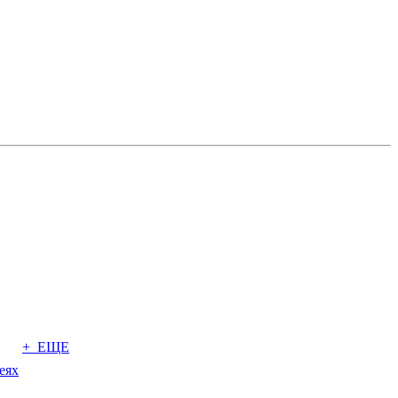
+ ЕЩЕ
еях