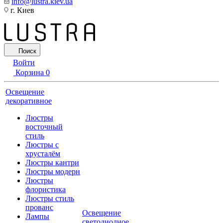
info@lustra.kiev.ua
г. Киев
Поиск
Войти
Корзина
0
Освещение
декоративное
Люстры
восточный
стиль
Люстры с
хрусталём
Люстры кантри
Люстры модерн
Люстры
флористика
Люстры стиль
прованс
Освещение
Лампы
светодиодное