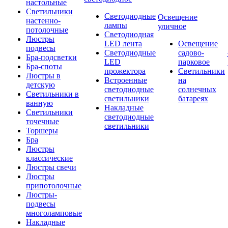
настольные
Светильники
Светодиодные
Освещение
настенно-
лампы
уличное
потолочные
Светодиодная
Люстры
LED лента
Освещение
подвесы
Светодиодные
садово-
Бра-подсветки
LED
парковое
Бра-споты
прожектора
Светильники
Люстры в
Встроенные
на
детскую
светодиодные
солнечных
Светильники в
светильники
батареях
ванную
Накладные
Светильники
светодиодные
точечные
светильники
Торшеры
Бра
Люстры
классические
Люстры свечи
Люстры
припотолочные
Люстры-
подвесы
многоламповые
Накладные