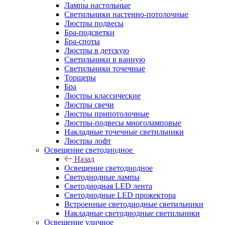
Лампы настольные
Светильники настенно-потолочные
Люстры подвесы
Бра-подсветки
Бра-споты
Люстры в детскую
Светильники в ванную
Светильники точечные
Торшеры
Бра
Люстры классические
Люстры свечи
Люстры припотолочные
Люстры-подвесы многоламповые
Накладные точечные светильники
Люстры лофт
Освещение светодиодное
Назад
Освещение светодиодное
Светодиодные лампы
Светодиодная LED лента
Светодиодные LED прожектора
Встроенные светодиодные светильники
Накладные светодиодные светильники
Освещение уличное