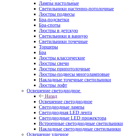
Лампы настольные
Светильники настенно-потолочные
Люстры подвесы
Бра-подсветки
Бра-споты
Люстры в детскую
Светильники в ванную
Светильники точечные
Торшеры
Бра
Люстры классические
Люстры свечи
Люстры припотолочные
Люстры-подвесы многоламповые
Накладные точечные светильники
Люстры лофт
Освещение светодиодное
Назад
Освещение светодиодное
Светодиодные лампы
Светодиодная LED лента
Светодиодные LED прожектора
Встроенные светодиодные светильники
Накладные светодиодные светильники
Освещение уличное