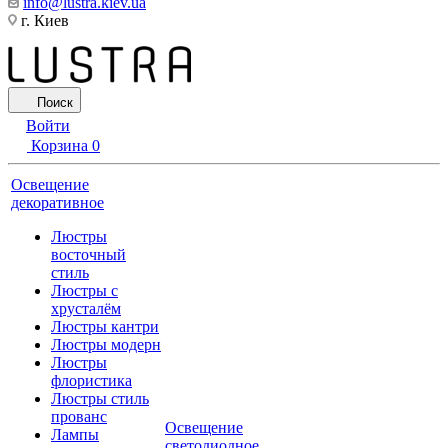
info@lustra.kiev.ua
г. Киев
Поиск
Войти
Корзина
0
Освещение
декоративное
Люстры
восточный
стиль
Люстры с
хрусталём
Люстры кантри
Люстры модерн
Люстры
флористика
Люстры стиль
прованс
Освещение
Лампы
светодиодное