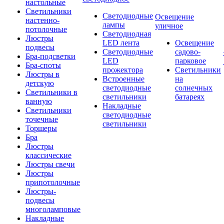
настольные
Светильники
Светодиодные
Освещение
настенно-
лампы
уличное
потолочные
Светодиодная
Люстры
LED лента
Освещение
подвесы
Светодиодные
садово-
Бра-подсветки
LED
парковое
Бра-споты
прожектора
Светильники
Люстры в
Встроенные
на
детскую
светодиодные
солнечных
Светильники в
светильники
батареях
ванную
Накладные
Светильники
светодиодные
точечные
светильники
Торшеры
Бра
Люстры
классические
Люстры свечи
Люстры
припотолочные
Люстры-
подвесы
многоламповые
Накладные