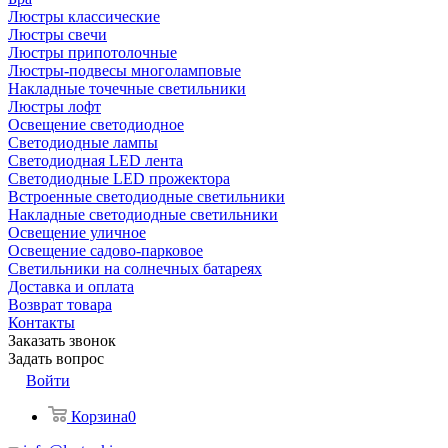
Люстры классические
Люстры свечи
Люстры припотолочные
Люстры-подвесы многоламповые
Накладные точечные светильники
Люстры лофт
Освещение светодиодное
Светодиодные лампы
Светодиодная LED лента
Светодиодные LED прожектора
Встроенные светодиодные светильники
Накладные светодиодные светильники
Освещение уличное
Освещение садово-парковое
Светильники на солнечных батареях
Доставка и оплата
Возврат товара
Контакты
Заказать звонок
Задать вопрос
Войти
Корзина
0