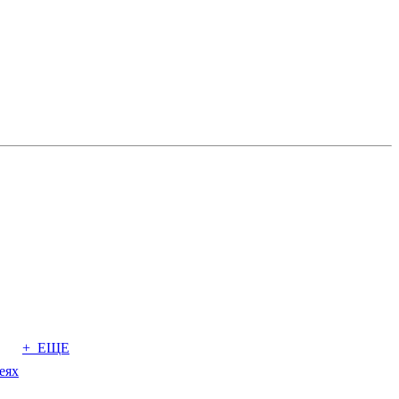
+ ЕЩЕ
еях