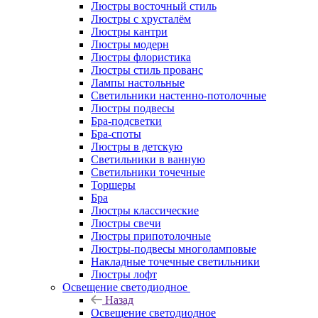
Люстры восточный стиль
Люстры с хрусталём
Люстры кантри
Люстры модерн
Люстры флористика
Люстры стиль прованс
Лампы настольные
Светильники настенно-потолочные
Люстры подвесы
Бра-подсветки
Бра-споты
Люстры в детскую
Светильники в ванную
Светильники точечные
Торшеры
Бра
Люстры классические
Люстры свечи
Люстры припотолочные
Люстры-подвесы многоламповые
Накладные точечные светильники
Люстры лофт
Освещение светодиодное
Назад
Освещение светодиодное