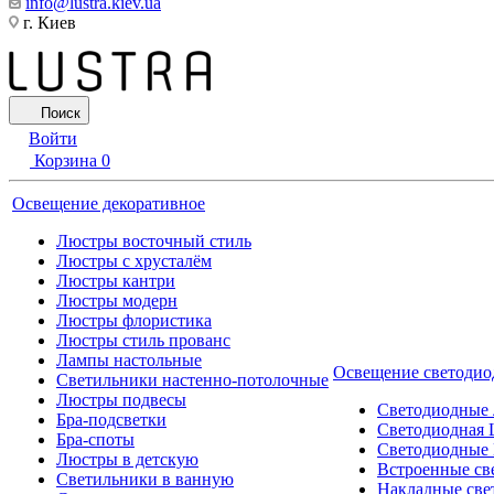
info@lustra.kiev.ua
г. Киев
Поиск
Войти
Корзина
0
Освещение декоративное
Люстры восточный стиль
Люстры с хрусталём
Люстры кантри
Люстры модерн
Люстры флористика
Люстры стиль прованс
Лампы настольные
Освещение светодио
Светильники настенно-потолочные
Люстры подвесы
Светодиодные
Бра-подсветки
Светодиодная 
Бра-споты
Светодиодные
Люстры в детскую
Встроенные св
Светильники в ванную
Накладные све