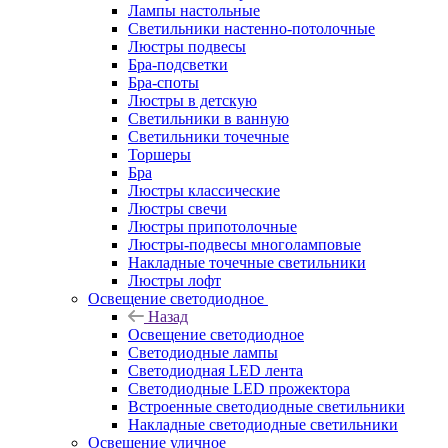
Лампы настольные
Светильники настенно-потолочные
Люстры подвесы
Бра-подсветки
Бра-споты
Люстры в детскую
Светильники в ванную
Светильники точечные
Торшеры
Бра
Люстры классические
Люстры свечи
Люстры припотолочные
Люстры-подвесы многоламповые
Накладные точечные светильники
Люстры лофт
Освещение светодиодное
Назад
Освещение светодиодное
Светодиодные лампы
Светодиодная LED лента
Светодиодные LED прожектора
Встроенные светодиодные светильники
Накладные светодиодные светильники
Освещение уличное