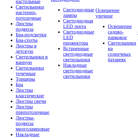
настольные
Светильники
Светодиодные
Освещение
настенно-
лампы
уличное
потолочные
Светодиодная
Люстры
LED лента
Освещение
подвесы
Светодиодные
садово-
Бра-подсветки
LED
парковое
Бра-споты
прожектора
Светильники
Люстры в
Встроенные
на
детскую
светодиодные
солнечных
Светильники в
светильники
батареях
ванную
Накладные
Светильники
светодиодные
точечные
светильники
Торшеры
Бра
Люстры
классические
Люстры свечи
Люстры
припотолочные
Люстры-
подвесы
многоламповые
Накладные