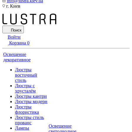
info@lustra.kiev.ua
г. Киев
Поиск
Войти
Корзина
0
Освещение
декоративное
Люстры
восточный
стиль
Люстры с
хрусталём
Люстры кантри
Люстры модерн
Люстры
флористика
Люстры стиль
прованс
Освещение
Лампы
светодиодное