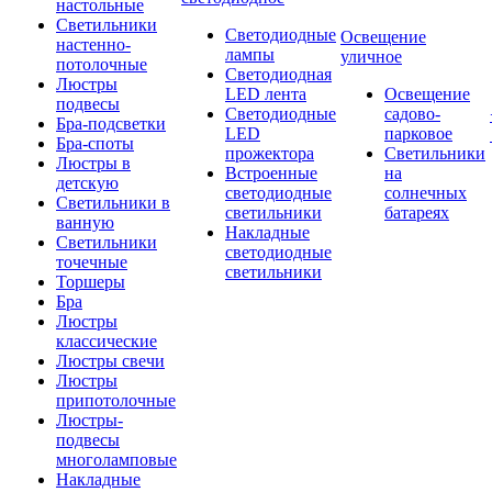
настольные
Светильники
Светодиодные
Освещение
настенно-
лампы
уличное
потолочные
Светодиодная
Люстры
LED лента
Освещение
подвесы
Светодиодные
садово-
Бра-подсветки
LED
парковое
Бра-споты
прожектора
Светильники
Люстры в
Встроенные
на
детскую
светодиодные
солнечных
Светильники в
светильники
батареях
ванную
Накладные
Светильники
светодиодные
точечные
светильники
Торшеры
Бра
Люстры
классические
Люстры свечи
Люстры
припотолочные
Люстры-
подвесы
многоламповые
Накладные