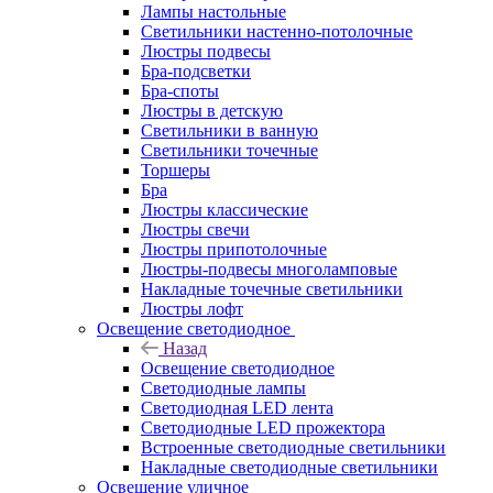
Лампы настольные
Светильники настенно-потолочные
Люстры подвесы
Бра-подсветки
Бра-споты
Люстры в детскую
Светильники в ванную
Светильники точечные
Торшеры
Бра
Люстры классические
Люстры свечи
Люстры припотолочные
Люстры-подвесы многоламповые
Накладные точечные светильники
Люстры лофт
Освещение светодиодное
Назад
Освещение светодиодное
Светодиодные лампы
Светодиодная LED лента
Светодиодные LED прожектора
Встроенные светодиодные светильники
Накладные светодиодные светильники
Освещение уличное