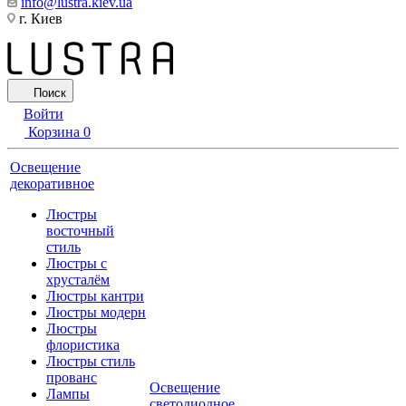
info@lustra.kiev.ua
г. Киев
Поиск
Войти
Корзина
0
Освещение
декоративное
Люстры
восточный
стиль
Люстры с
хрусталём
Люстры кантри
Люстры модерн
Люстры
флористика
Люстры стиль
прованс
Освещение
Лампы
светодиодное