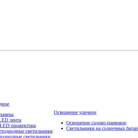
дное
Освещение уличное
 лампы
LED лента
Освещение садово-парковое
 LED прожектора
Светильники на солнечных батар
етодиодные светильники
тодиодные светильники