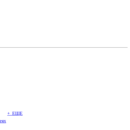
+ ЕЩЕ
еях