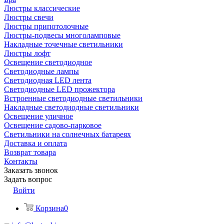
Люстры классические
Люстры свечи
Люстры припотолочные
Люстры-подвесы многоламповые
Накладные точечные светильники
Люстры лофт
Освещение светодиодное
Светодиодные лампы
Светодиодная LED лента
Светодиодные LED прожектора
Встроенные светодиодные светильники
Накладные светодиодные светильники
Освещение уличное
Освещение садово-парковое
Светильники на солнечных батареях
Доставка и оплата
Возврат товара
Контакты
Заказать звонок
Задать вопрос
Войти
Корзина
0