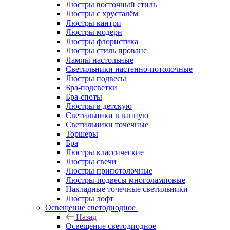
Люстры восточный стиль
Люстры с хрусталём
Люстры кантри
Люстры модерн
Люстры флористика
Люстры стиль прованс
Лампы настольные
Светильники настенно-потолочные
Люстры подвесы
Бра-подсветки
Бра-споты
Люстры в детскую
Светильники в ванную
Светильники точечные
Торшеры
Бра
Люстры классические
Люстры свечи
Люстры припотолочные
Люстры-подвесы многоламповые
Накладные точечные светильники
Люстры лофт
Освещение светодиодное
Назад
Освещение светодиодное