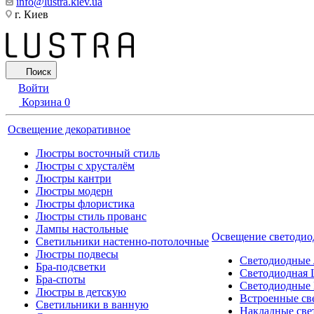
info@lustra.kiev.ua
г. Киев
Поиск
Войти
Корзина
0
Освещение декоративное
Люстры восточный стиль
Люстры с хрусталём
Люстры кантри
Люстры модерн
Люстры флористика
Люстры стиль прованс
Лампы настольные
Освещение светодио
Светильники настенно-потолочные
Люстры подвесы
Светодиодные
Бра-подсветки
Светодиодная 
Бра-споты
Светодиодные
Люстры в детскую
Встроенные св
Светильники в ванную
Накладные све