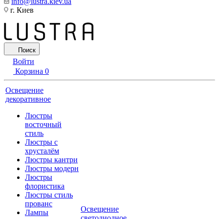
info@lustra.kiev.ua
г. Киев
Поиск
Войти
Корзина
0
Освещение
декоративное
Люстры
восточный
стиль
Люстры с
хрусталём
Люстры кантри
Люстры модерн
Люстры
флористика
Люстры стиль
прованс
Освещение
Лампы
светодиодное