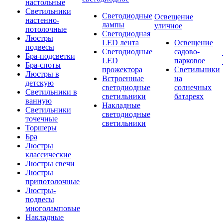
настольные
Светильники
Светодиодные
Освещение
настенно-
лампы
уличное
потолочные
Светодиодная
Люстры
LED лента
Освещение
подвесы
Светодиодные
садово-
Бра-подсветки
LED
парковое
Бра-споты
прожектора
Светильники
Люстры в
Встроенные
на
детскую
светодиодные
солнечных
Светильники в
светильники
батареях
ванную
Накладные
Светильники
светодиодные
точечные
светильники
Торшеры
Бра
Люстры
классические
Люстры свечи
Люстры
припотолочные
Люстры-
подвесы
многоламповые
Накладные