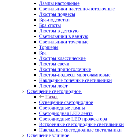
Лампы настольные
Светильники настенно-потолочные
Люстры подвесы
Бра-подсветки
Бра-споты
Люстры в детскую
Светильники в ванную
Светильники точечные
Торшеры
Бра
Люстры классические
Люстры свечи
Люстры припотолочные
Люстры-подвесы многоламповые
Накладные точечные светильники
Люстры лофт
Освещение светодиодное
Назад
Освещение светодиодное
Светодиодные лампы
Светодиодная LED лента
Светодиодные LED прожектора
Встроенные светодиодные светильники
Накладные светодиодные светильники
Освещение уличное