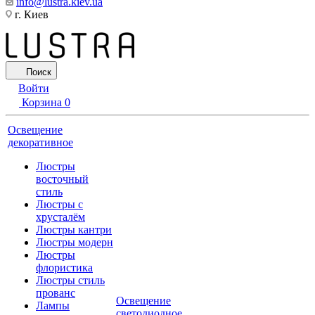
info@lustra.kiev.ua
г. Киев
Поиск
Войти
Корзина
0
Освещение
декоративное
Люстры
восточный
стиль
Люстры с
хрусталём
Люстры кантри
Люстры модерн
Люстры
флористика
Люстры стиль
прованс
Освещение
Лампы
светодиодное