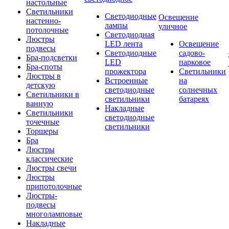
настольные
Светильники
Светодиодные
Освещение
настенно-
лампы
уличное
потолочные
Светодиодная
Люстры
LED лента
Освещение
подвесы
Светодиодные
садово-
Бра-подсветки
LED
парковое
Бра-споты
прожектора
Светильники
Люстры в
Встроенные
на
детскую
светодиодные
солнечных
Светильники в
светильники
батареях
ванную
Накладные
Светильники
светодиодные
точечные
светильники
Торшеры
Бра
Люстры
классические
Люстры свечи
Люстры
припотолочные
Люстры-
подвесы
многоламповые
Накладные