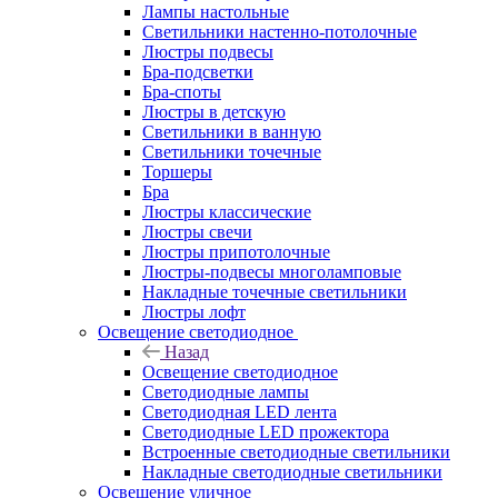
Лампы настольные
Светильники настенно-потолочные
Люстры подвесы
Бра-подсветки
Бра-споты
Люстры в детскую
Светильники в ванную
Светильники точечные
Торшеры
Бра
Люстры классические
Люстры свечи
Люстры припотолочные
Люстры-подвесы многоламповые
Накладные точечные светильники
Люстры лофт
Освещение светодиодное
Назад
Освещение светодиодное
Светодиодные лампы
Светодиодная LED лента
Светодиодные LED прожектора
Встроенные светодиодные светильники
Накладные светодиодные светильники
Освещение уличное