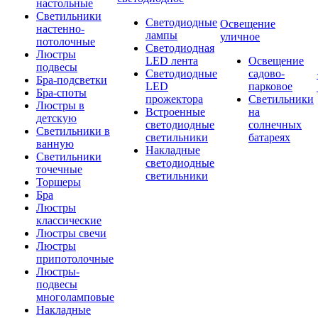
настольные
Светильники
Светодиодные
Освещение
настенно-
лампы
уличное
потолочные
Светодиодная
Люстры
LED лента
Освещение
подвесы
Светодиодные
садово-
Бра-подсветки
LED
парковое
Бра-споты
прожектора
Светильники
Люстры в
Встроенные
на
детскую
светодиодные
солнечных
Светильники в
светильники
батареях
ванную
Накладные
Светильники
светодиодные
точечные
светильники
Торшеры
Бра
Люстры
классические
Люстры свечи
Люстры
припотолочные
Люстры-
подвесы
многоламповые
Накладные