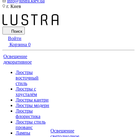
info@lustra.kiev.ua
г. Киев
Поиск
Войти
Корзина
0
Освещение
декоративное
Люстры
восточный
стиль
Люстры с
хрусталём
Люстры кантри
Люстры модерн
Люстры
флористика
Люстры стиль
прованс
Освещение
Лампы
светодиодное