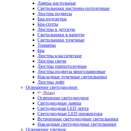
Лампы настольные
Светильники настенно-потолочные
Люстры подвесы
Бра-подсветки
Бра-споты
Люстры в детскую
Светильники в ванную
Светильники точечные
Торшеры
Бра
Люстры классические
Люстры свечи
Люстры припотолочные
Люстры-подвесы многоламповые
Накладные точечные светильники
Люстры лофт
Освещение светодиодное
Назад
Освещение светодиодное
Светодиодные лампы
Светодиодная LED лента
Светодиодные LED прожектора
Встроенные светодиодные светильники
Накладные светодиодные светильники
Освещение уличное