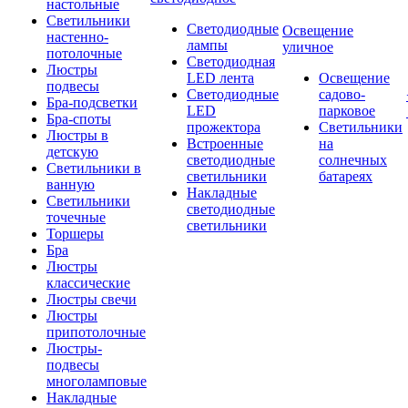
настольные
Светильники
Светодиодные
Освещение
настенно-
лампы
уличное
потолочные
Светодиодная
Люстры
LED лента
Освещение
подвесы
Светодиодные
садово-
Бра-подсветки
LED
парковое
Бра-споты
прожектора
Светильники
Люстры в
Встроенные
на
детскую
светодиодные
солнечных
Светильники в
светильники
батареях
ванную
Накладные
Светильники
светодиодные
точечные
светильники
Торшеры
Бра
Люстры
классические
Люстры свечи
Люстры
припотолочные
Люстры-
подвесы
многоламповые
Накладные