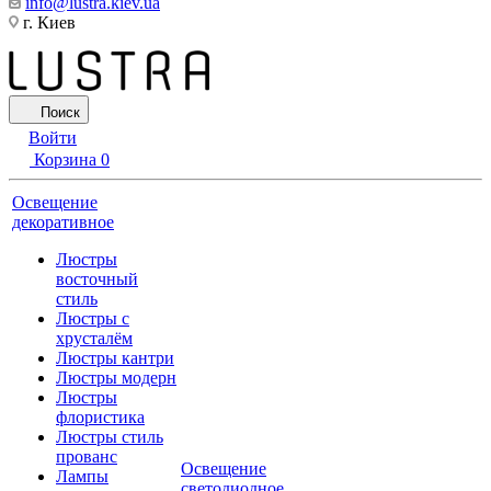
info@lustra.kiev.ua
г. Киев
Поиск
Войти
Корзина
0
Освещение
декоративное
Люстры
восточный
стиль
Люстры с
хрусталём
Люстры кантри
Люстры модерн
Люстры
флористика
Люстры стиль
прованс
Освещение
Лампы
светодиодное