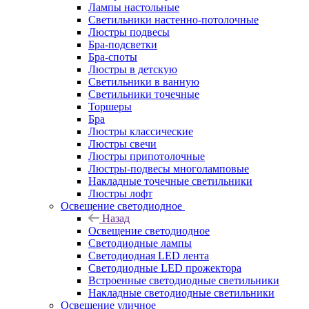
Лампы настольные
Светильники настенно-потолочные
Люстры подвесы
Бра-подсветки
Бра-споты
Люстры в детскую
Светильники в ванную
Светильники точечные
Торшеры
Бра
Люстры классические
Люстры свечи
Люстры припотолочные
Люстры-подвесы многоламповые
Накладные точечные светильники
Люстры лофт
Освещение светодиодное
Назад
Освещение светодиодное
Светодиодные лампы
Светодиодная LED лента
Светодиодные LED прожектора
Встроенные светодиодные светильники
Накладные светодиодные светильники
Освещение уличное