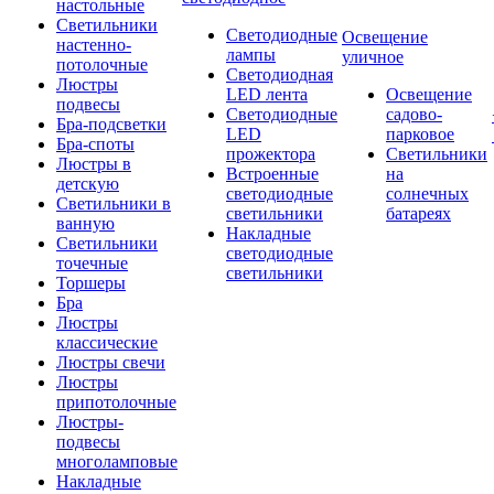
настольные
Светильники
Светодиодные
Освещение
настенно-
лампы
уличное
потолочные
Светодиодная
Люстры
LED лента
Освещение
подвесы
Светодиодные
садово-
Бра-подсветки
LED
парковое
Бра-споты
прожектора
Светильники
Люстры в
Встроенные
на
детскую
светодиодные
солнечных
Светильники в
светильники
батареях
ванную
Накладные
Светильники
светодиодные
точечные
светильники
Торшеры
Бра
Люстры
классические
Люстры свечи
Люстры
припотолочные
Люстры-
подвесы
многоламповые
Накладные