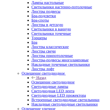
Лампы настольные
Светильники настенно-потолочные
Люстры подвесы
Бра-подсветки
Бра-споты
Люстры в детскую
Светильники в ванную
Светильники точечные
Торшеры
Бра
Люстры классические
Люстры свечи
Люстры припотолочные
Люстры-подвесы многоламповые
Накладные точечные светильники
Люстры лофт
Освещение светодиодное
Назад
Освещение светодиодное
Светодиодные лампы
Светодиодная LED лента
Светодиодные LED прожектора
Встроенные светодиодные светильники
Накладные светодиодные светильники
Освещение уличное