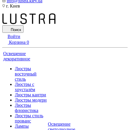
info@lustra.kiev.ua
г. Киев
Поиск
Войти
Корзина
0
Освещение
декоративное
Люстры
восточный
стиль
Люстры с
хрусталём
Люстры кантри
Люстры модерн
Люстры
флористика
Люстры стиль
прованс
Освещение
Лампы
светодиодное