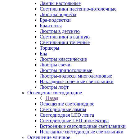
Лампы настольные
Светильники настенно-потолочные
Люстры подвесы
Бра-подсветки
Бра-споты
Люстры в детскую
Светильники в ванную
Светильники точечные
Торшеры
Бра
Люстры классические
Люстры свечи
Люстры припотолочные
Люстры-подвесы многоламповые
Накладные точечные светильники
Люстры лофт
Освещение светодиодное
Назад
Освещение светодиодное
Светодиодные лампы
Светодиодная LED лента
Светодиодные LED прожектора
Встроенные светодиодные светильники
Накладные светодиодные светильники
Освещение уличное