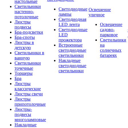
настольные
Светильники
Светодиодные
Освещение
настенно-
лампы
уличное
потолочные
Светодиодная
Люстры
LED лента
Освещение
подвесы
Светодиодные
садово-
Бра-подсветки
LED
парковое
Бра-споты
прожектора
Светильники
Люстры в
Встроенные
на
детскую
светодиодные
солнечных
Светильники в
светильники
батареях
ванную
Накладные
Светильники
светодиодные
точечные
светильники
Торшеры
Бра
Люстры
классические
Люстры свечи
Люстры
припотолочные
Люстры-
подвесы
многоламповые
Накладные