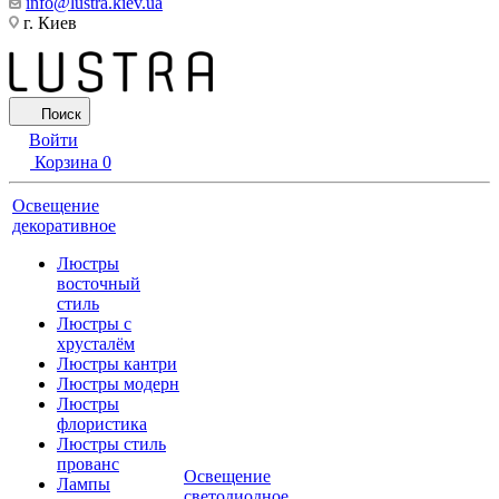
info@lustra.kiev.ua
г. Киев
Поиск
Войти
Корзина
0
Освещение
декоративное
Люстры
восточный
стиль
Люстры с
хрусталём
Люстры кантри
Люстры модерн
Люстры
флористика
Люстры стиль
прованс
Освещение
Лампы
светодиодное