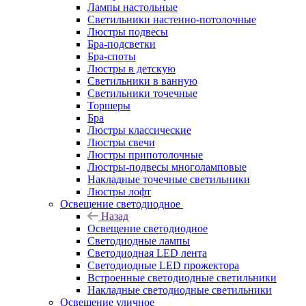
Лампы настольные
Светильники настенно-потолочные
Люстры подвесы
Бра-подсветки
Бра-споты
Люстры в детскую
Светильники в ванную
Светильники точечные
Торшеры
Бра
Люстры классические
Люстры свечи
Люстры припотолочные
Люстры-подвесы многоламповые
Накладные точечные светильники
Люстры лофт
Освещение светодиодное
Назад
Освещение светодиодное
Светодиодные лампы
Светодиодная LED лента
Светодиодные LED прожектора
Встроенные светодиодные светильники
Накладные светодиодные светильники
Освещение уличное