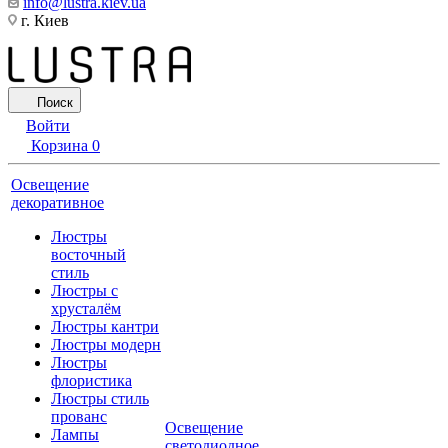
info@lustra.kiev.ua
г. Киев
Поиск
Войти
Корзина
0
Освещение
декоративное
Люстры
восточный
стиль
Люстры с
хрусталём
Люстры кантри
Люстры модерн
Люстры
флористика
Люстры стиль
прованс
Освещение
Лампы
светодиодное