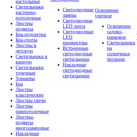
настольные
Светильники
Светодиодные
Освещение
настенно-
лампы
уличное
потолочные
Светодиодная
Люстры
LED лента
Освещение
подвесы
Светодиодные
садово-
Бра-подсветки
LED
парковое
Бра-споты
прожектора
Светильники
Люстры в
Встроенные
на
детскую
светодиодные
солнечных
Светильники в
светильники
батареях
ванную
Накладные
Светильники
светодиодные
точечные
светильники
Торшеры
Бра
Люстры
классические
Люстры свечи
Люстры
припотолочные
Люстры-
подвесы
многоламповые
Накладные