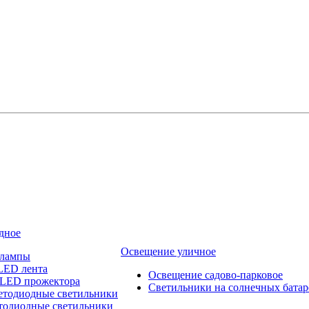
дное
Освещение уличное
 лампы
LED лента
Освещение садово-парковое
 LED прожектора
Светильники на солнечных батар
етодиодные светильники
тодиодные светильники