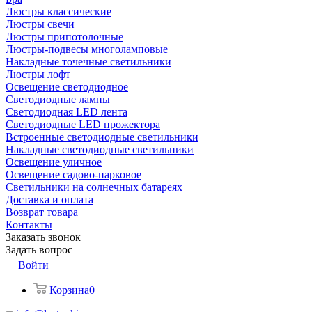
Люстры классические
Люстры свечи
Люстры припотолочные
Люстры-подвесы многоламповые
Накладные точечные светильники
Люстры лофт
Освещение светодиодное
Светодиодные лампы
Светодиодная LED лента
Светодиодные LED прожектора
Встроенные светодиодные светильники
Накладные светодиодные светильники
Освещение уличное
Освещение садово-парковое
Светильники на солнечных батареях
Доставка и оплата
Возврат товара
Контакты
Заказать звонок
Задать вопрос
Войти
Корзина
0