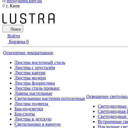
info@lustra.kiev.ua
г. Киев
Поиск
Войти
Корзина
0
Освещение декоративное
Люстры восточный стиль
Люстры с хрусталём
Люстры кантри
Люстры модерн
Люстры флористика
Люстры стиль прованс
Лампы настольные
Освещение светодио
Светильники настенно-потолочные
Люстры подвесы
Светодиодные
Бра-подсветки
Светодиодная 
Бра-споты
Светодиодные
Люстры в детскую
Встроенные св
Светильники в ванную
Накладные све