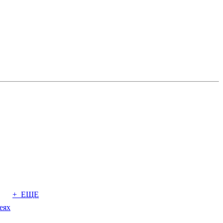
+ ЕЩЕ
еях