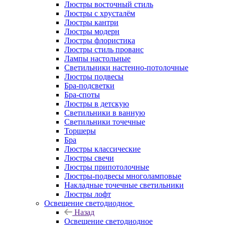
Люстры восточный стиль
Люстры с хрусталём
Люстры кантри
Люстры модерн
Люстры флористика
Люстры стиль прованс
Лампы настольные
Светильники настенно-потолочные
Люстры подвесы
Бра-подсветки
Бра-споты
Люстры в детскую
Светильники в ванную
Светильники точечные
Торшеры
Бра
Люстры классические
Люстры свечи
Люстры припотолочные
Люстры-подвесы многоламповые
Накладные точечные светильники
Люстры лофт
Освещение светодиодное
Назад
Освещение светодиодное