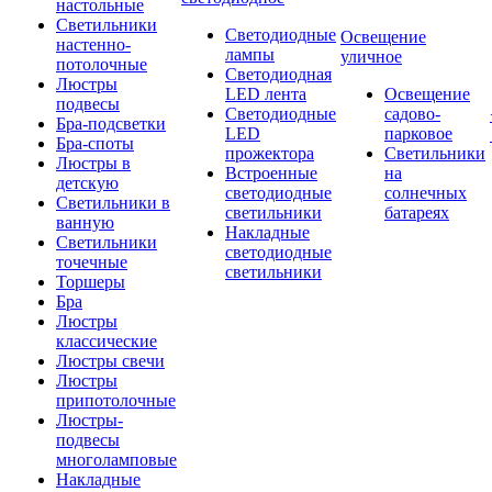
настольные
Светильники
Светодиодные
Освещение
настенно-
лампы
уличное
потолочные
Светодиодная
Люстры
LED лента
Освещение
подвесы
Светодиодные
садово-
Бра-подсветки
LED
парковое
Бра-споты
прожектора
Светильники
Люстры в
Встроенные
на
детскую
светодиодные
солнечных
Светильники в
светильники
батареях
ванную
Накладные
Светильники
светодиодные
точечные
светильники
Торшеры
Бра
Люстры
классические
Люстры свечи
Люстры
припотолочные
Люстры-
подвесы
многоламповые
Накладные