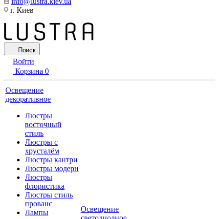
info@lustra.kiev.ua
г. Киев
Поиск
Войти
Корзина
0
Освещение
декоративное
Люстры
восточный
стиль
Люстры с
хрусталём
Люстры кантри
Люстры модерн
Люстры
флористика
Люстры стиль
прованс
Освещение
Лампы
светодиодное