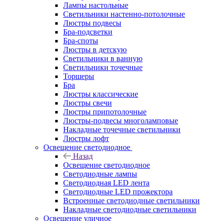
Лампы настольные
Светильники настенно-потолочные
Люстры подвесы
Бра-подсветки
Бра-споты
Люстры в детскую
Светильники в ванную
Светильники точечные
Торшеры
Бра
Люстры классические
Люстры свечи
Люстры припотолочные
Люстры-подвесы многоламповые
Накладные точечные светильники
Люстры лофт
Освещение светодиодное
Назад
Освещение светодиодное
Светодиодные лампы
Светодиодная LED лента
Светодиодные LED прожектора
Встроенные светодиодные светильники
Накладные светодиодные светильники
Освещение уличное