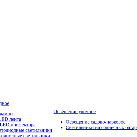
дное
Освещение уличное
 лампы
LED лента
Освещение садово-парковое
 LED прожектора
Светильники на солнечных батар
етодиодные светильники
тодиодные светильники