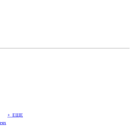
+ ЕЩЕ
еях