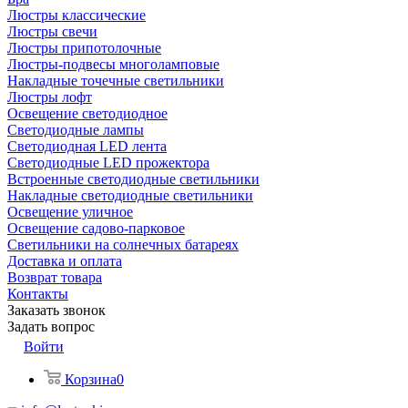
Люстры классические
Люстры свечи
Люстры припотолочные
Люстры-подвесы многоламповые
Накладные точечные светильники
Люстры лофт
Освещение светодиодное
Светодиодные лампы
Светодиодная LED лента
Светодиодные LED прожектора
Встроенные светодиодные светильники
Накладные светодиодные светильники
Освещение уличное
Освещение садово-парковое
Светильники на солнечных батареях
Доставка и оплата
Возврат товара
Контакты
Заказать звонок
Задать вопрос
Войти
Корзина
0