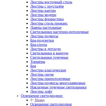
Люстры восточный стиль
Люстры с хрусталём
Люстры кантри
Люстры модерн
Люстры флористика
Люстры стиль прованс
Лампы настольные
Светильники настенно-потолочные
Люстры подвесы
Бра-подсветки
Бра-споты
Люстры в детскую
Светильники в ванную
Светильники точечные
Торшеры
Бра
Люстры классические
Люстры свечи
Люстры припотолочные
Люстры-подвесы многоламповые
Накладные точечные светильники
Люстры лофт
Освещение светодиодное
Назад
Освещение светодиодное