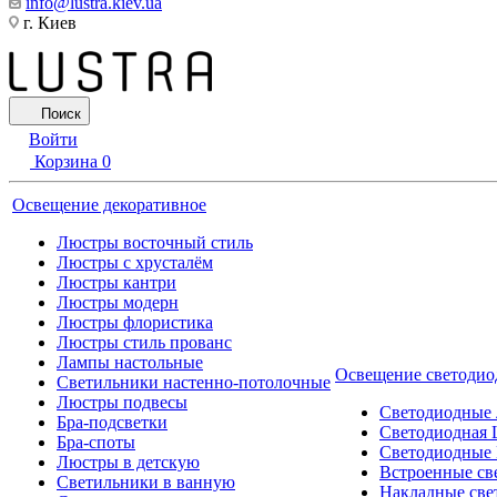
info@lustra.kiev.ua
г. Киев
Поиск
Войти
Корзина
0
Освещение декоративное
Люстры восточный стиль
Люстры с хрусталём
Люстры кантри
Люстры модерн
Люстры флористика
Люстры стиль прованс
Лампы настольные
Освещение светодио
Светильники настенно-потолочные
Люстры подвесы
Светодиодные
Бра-подсветки
Светодиодная 
Бра-споты
Светодиодные
Люстры в детскую
Встроенные св
Светильники в ванную
Накладные све