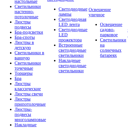
настольные
Светильники
Светодиодные
Освещение
настенно-
лампы
уличное
потолочные
Светодиодная
Люстры
LED лента
Освещение
подвесы
Светодиодные
садово-
Бра-подсветки
LED
парковое
Бра-споты
прожектора
Светильники
Люстры в
Встроенные
на
детскую
светодиодные
солнечных
Светильники в
светильники
батареях
ванную
Накладные
Светильники
светодиодные
точечные
светильники
Торшеры
Бра
Люстры
классические
Люстры свечи
Люстры
припотолочные
Люстры-
подвесы
многоламповые
Накладные