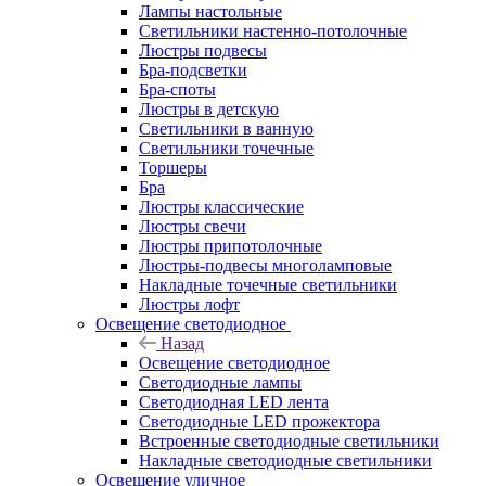
Лампы настольные
Светильники настенно-потолочные
Люстры подвесы
Бра-подсветки
Бра-споты
Люстры в детскую
Светильники в ванную
Светильники точечные
Торшеры
Бра
Люстры классические
Люстры свечи
Люстры припотолочные
Люстры-подвесы многоламповые
Накладные точечные светильники
Люстры лофт
Освещение светодиодное
Назад
Освещение светодиодное
Светодиодные лампы
Светодиодная LED лента
Светодиодные LED прожектора
Встроенные светодиодные светильники
Накладные светодиодные светильники
Освещение уличное