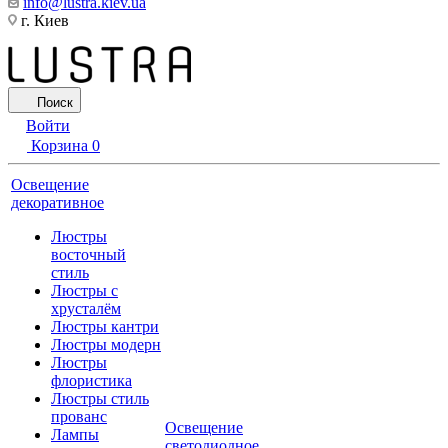
info@lustra.kiev.ua
г. Киев
Поиск
Войти
Корзина
0
Освещение
декоративное
Люстры
восточный
стиль
Люстры с
хрусталём
Люстры кантри
Люстры модерн
Люстры
флористика
Люстры стиль
прованс
Освещение
Лампы
светодиодное