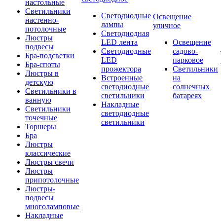
настольные
Светильники
Светодиодные
Освещение
настенно-
лампы
уличное
потолочные
Светодиодная
Люстры
LED лента
Освещение
подвесы
Светодиодные
садово-
Бра-подсветки
LED
парковое
Бра-споты
прожектора
Светильники
Люстры в
Встроенные
на
детскую
светодиодные
солнечных
Светильники в
светильники
батареях
ванную
Накладные
Светильники
светодиодные
точечные
светильники
Торшеры
Бра
Люстры
классические
Люстры свечи
Люстры
припотолочные
Люстры-
подвесы
многоламповые
Накладные