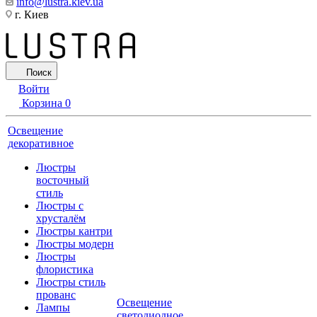
info@lustra.kiev.ua
г. Киев
Поиск
Войти
Корзина
0
Освещение
декоративное
Люстры
восточный
стиль
Люстры с
хрусталём
Люстры кантри
Люстры модерн
Люстры
флористика
Люстры стиль
прованс
Освещение
Лампы
светодиодное