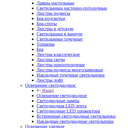
Лампы настольные
Светильники настенно-потолочные
Люстры подвесы
Бра-подсветки
Бра-споты
Люстры в детскую
Светильники в ванную
Светильники точечные
Торшеры
Бра
Люстры классические
Люстры свечи
Люстры припотолочные
Люстры-подвесы многоламповые
Накладные точечные светильники
Люстры лофт
Освещение светодиодное
Назад
Освещение светодиодное
Светодиодные лампы
Светодиодная LED лента
Светодиодные LED прожектора
Встроенные светодиодные светильники
Накладные светодиодные светильники
Освещение уличное