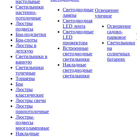
настольные
Светильники
Светодиодные
Освещение
настенно-
лампы
уличное
потолочные
Светодиодная
Люстры
LED лента
Освещение
подвесы
Светодиодные
садово-
Бра-подсветки
LED
парковое
Бра-споты
прожектора
Светильники
Люстры в
Встроенные
на
детскую
светодиодные
солнечных
Светильники в
светильники
батареях
ванную
Накладные
Светильники
светодиодные
точечные
светильники
Торшеры
Бра
Люстры
классические
Люстры свечи
Люстры
припотолочные
Люстры-
подвесы
многоламповые
Накладные