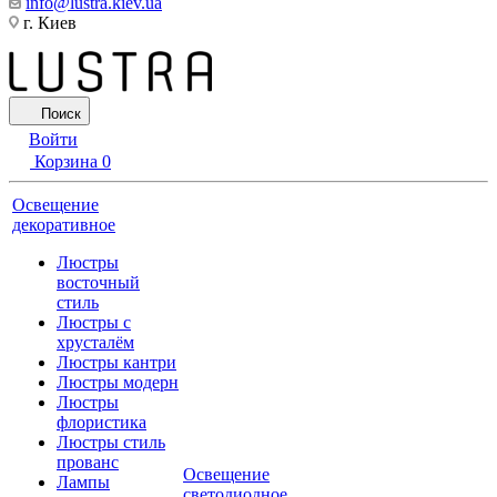
info@lustra.kiev.ua
г. Киев
Поиск
Войти
Корзина
0
Освещение
декоративное
Люстры
восточный
стиль
Люстры с
хрусталём
Люстры кантри
Люстры модерн
Люстры
флористика
Люстры стиль
прованс
Освещение
Лампы
светодиодное