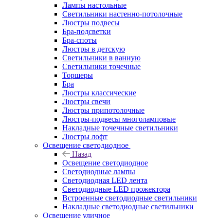
Лампы настольные
Светильники настенно-потолочные
Люстры подвесы
Бра-подсветки
Бра-споты
Люстры в детскую
Светильники в ванную
Светильники точечные
Торшеры
Бра
Люстры классические
Люстры свечи
Люстры припотолочные
Люстры-подвесы многоламповые
Накладные точечные светильники
Люстры лофт
Освещение светодиодное
Назад
Освещение светодиодное
Светодиодные лампы
Светодиодная LED лента
Светодиодные LED прожектора
Встроенные светодиодные светильники
Накладные светодиодные светильники
Освещение уличное