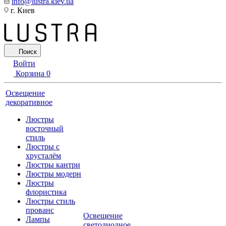
info@lustra.kiev.ua
г. Киев
Поиск
Войти
Корзина
0
Освещение
декоративное
Люстры
восточный
стиль
Люстры с
хрусталём
Люстры кантри
Люстры модерн
Люстры
флористика
Люстры стиль
прованс
Освещение
Лампы
светодиодное