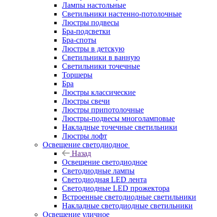
Лампы настольные
Светильники настенно-потолочные
Люстры подвесы
Бра-подсветки
Бра-споты
Люстры в детскую
Светильники в ванную
Светильники точечные
Торшеры
Бра
Люстры классические
Люстры свечи
Люстры припотолочные
Люстры-подвесы многоламповые
Накладные точечные светильники
Люстры лофт
Освещение светодиодное
Назад
Освещение светодиодное
Светодиодные лампы
Светодиодная LED лента
Светодиодные LED прожектора
Встроенные светодиодные светильники
Накладные светодиодные светильники
Освещение уличное