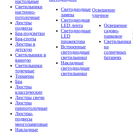
настольные
Светильники
Светодиодные
Освещение
настенно-
лампы
уличное
потолочные
Светодиодная
Люстры
LED лента
Освещение
подвесы
Светодиодные
садово-
Бра-подсветки
LED
парковое
Бра-споты
прожектора
Светильники
Люстры в
Встроенные
на
детскую
светодиодные
солнечных
Светильники в
светильники
батареях
ванную
Накладные
Светильники
светодиодные
точечные
светильники
Торшеры
Бра
Люстры
классические
Люстры свечи
Люстры
припотолочные
Люстры-
подвесы
многоламповые
Накладные