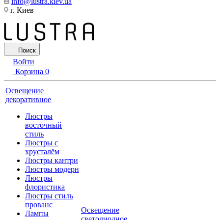
info@lustra.kiev.ua
г. Киев
Поиск
Войти
Корзина
0
Освещение
декоративное
Люстры
восточный
стиль
Люстры с
хрусталём
Люстры кантри
Люстры модерн
Люстры
флористика
Люстры стиль
прованс
Освещение
Лампы
светодиодное