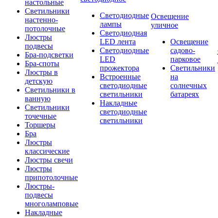
настольные
Светильники
Светодиодные
Освещение
настенно-
лампы
уличное
потолочные
Светодиодная
Люстры
LED лента
Освещение
подвесы
Светодиодные
садово-
Бра-подсветки
LED
парковое
Бра-споты
прожектора
Светильники
Люстры в
Встроенные
на
детскую
светодиодные
солнечных
Светильники в
светильники
батареях
ванную
Накладные
Светильники
светодиодные
точечные
светильники
Торшеры
Бра
Люстры
классические
Люстры свечи
Люстры
припотолочные
Люстры-
подвесы
многоламповые
Накладные