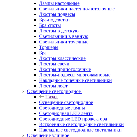
Лампы настольные
Светильники настенно-потолочные
Люстры подвесы
Бра-подсветки
Бра-споты
Люстры в детскую
Светильники в ванную
Светильники точечные
Торшеры
Бра
Люстры классические
Люстры свечи
Люстры припотолочные
Люстры-подвесы многоламповые
Накладные точечные светильники
Люстры лофт
Освещение светодиодное
Назад
Освещение светодиодное
Светодиодные лампы
Светодиодная LED лента
Светодиодные LED прожектора
Встроенные светодиодные светильники
Накладные светодиодные светильники
Освещение уличное