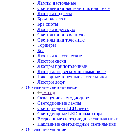
Лампы настольные
Светильники настенно-потолочные
Люстры подвесы
Бра-подсветки
Бра-споты
Люстры в детскую
Светильники в ванную
Светильники точечные
Торшеры
Бра
Люстры классические
Люстры свечи
Люстры припотолочные
Люстры-подвесы многоламповые
Накладные точечные светильники
Люстры лофт
Освещение светодиодное
Назад
Освещение светодиодное
Светодиодные лампы
Светодиодная LED лента
Светодиодные LED прожектора
Встроенные светодиодные светильники
Накладные светодиодные светильники
Освещение уличное