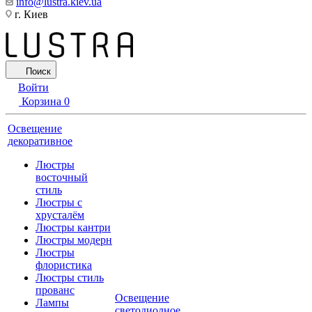
info@lustra.kiev.ua
г. Киев
Поиск
Войти
Корзина
0
Освещение
декоративное
Люстры
восточный
стиль
Люстры с
хрусталём
Люстры кантри
Люстры модерн
Люстры
флористика
Люстры стиль
прованс
Освещение
Лампы
светодиодное