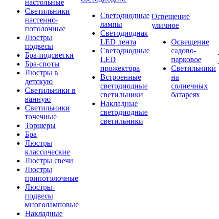
настольные
Светильники
Светодиодные
Освещение
настенно-
лампы
уличное
потолочные
Светодиодная
Люстры
LED лента
Освещение
подвесы
Светодиодные
садово-
Бра-подсветки
LED
парковое
Бра-споты
прожектора
Светильники
Люстры в
Встроенные
на
детскую
светодиодные
солнечных
Светильники в
светильники
батареях
ванную
Накладные
Светильники
светодиодные
точечные
светильники
Торшеры
Бра
Люстры
классические
Люстры свечи
Люстры
припотолочные
Люстры-
подвесы
многоламповые
Накладные