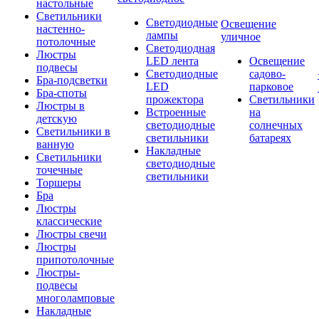
настольные
Светильники
Светодиодные
Освещение
настенно-
лампы
уличное
потолочные
Светодиодная
Люстры
LED лента
Освещение
подвесы
Светодиодные
садово-
Бра-подсветки
LED
парковое
Бра-споты
прожектора
Светильники
Люстры в
Встроенные
на
детскую
светодиодные
солнечных
Светильники в
светильники
батареях
ванную
Накладные
Светильники
светодиодные
точечные
светильники
Торшеры
Бра
Люстры
классические
Люстры свечи
Люстры
припотолочные
Люстры-
подвесы
многоламповые
Накладные