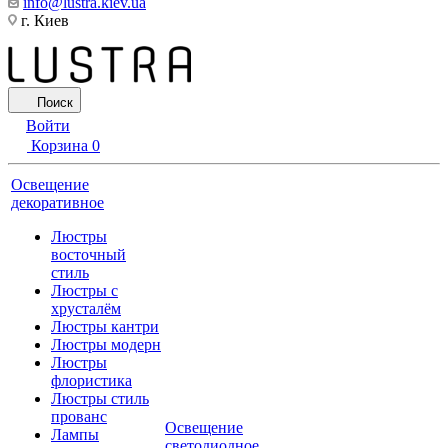
info@lustra.kiev.ua
г. Киев
Поиск
Войти
Корзина
0
Освещение
декоративное
Люстры
восточный
стиль
Люстры с
хрусталём
Люстры кантри
Люстры модерн
Люстры
флористика
Люстры стиль
прованс
Освещение
Лампы
светодиодное