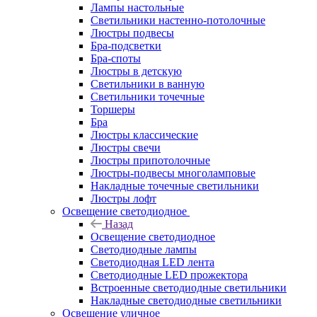
Лампы настольные
Светильники настенно-потолочные
Люстры подвесы
Бра-подсветки
Бра-споты
Люстры в детскую
Светильники в ванную
Светильники точечные
Торшеры
Бра
Люстры классические
Люстры свечи
Люстры припотолочные
Люстры-подвесы многоламповые
Накладные точечные светильники
Люстры лофт
Освещение светодиодное
Назад
Освещение светодиодное
Светодиодные лампы
Светодиодная LED лента
Светодиодные LED прожектора
Встроенные светодиодные светильники
Накладные светодиодные светильники
Освещение уличное