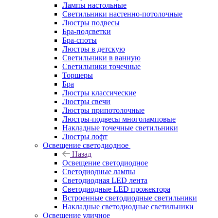
Лампы настольные
Светильники настенно-потолочные
Люстры подвесы
Бра-подсветки
Бра-споты
Люстры в детскую
Светильники в ванную
Светильники точечные
Торшеры
Бра
Люстры классические
Люстры свечи
Люстры припотолочные
Люстры-подвесы многоламповые
Накладные точечные светильники
Люстры лофт
Освещение светодиодное
Назад
Освещение светодиодное
Светодиодные лампы
Светодиодная LED лента
Светодиодные LED прожектора
Встроенные светодиодные светильники
Накладные светодиодные светильники
Освещение уличное