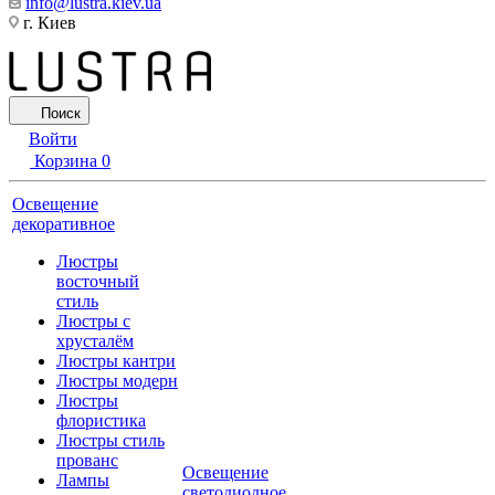
info@lustra.kiev.ua
г. Киев
Поиск
Войти
Корзина
0
Освещение
декоративное
Люстры
восточный
стиль
Люстры с
хрусталём
Люстры кантри
Люстры модерн
Люстры
флористика
Люстры стиль
прованс
Освещение
Лампы
светодиодное