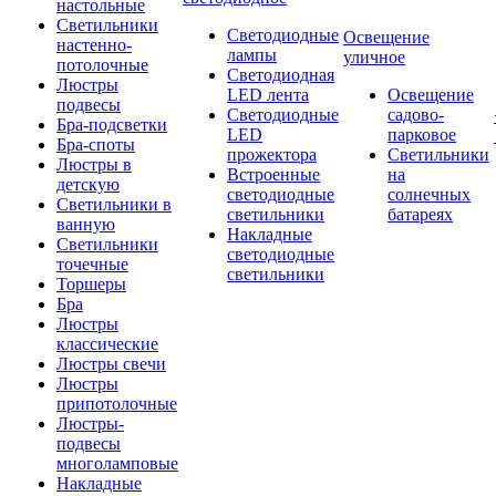
настольные
Светильники
Светодиодные
Освещение
настенно-
лампы
уличное
потолочные
Светодиодная
Люстры
LED лента
Освещение
подвесы
Светодиодные
садово-
Бра-подсветки
LED
парковое
Бра-споты
прожектора
Светильники
Люстры в
Встроенные
на
детскую
светодиодные
солнечных
Светильники в
светильники
батареях
ванную
Накладные
Светильники
светодиодные
точечные
светильники
Торшеры
Бра
Люстры
классические
Люстры свечи
Люстры
припотолочные
Люстры-
подвесы
многоламповые
Накладные